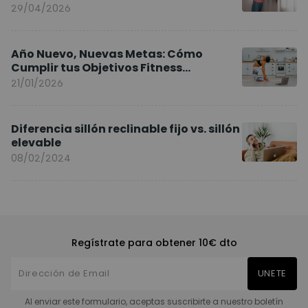
y sillas ergonómicas
29/04/2026
Año Nuevo, Nuevas Metas: Cómo
Cumplir tus Objetivos Fitness
Entrenando en Casa
21/01/2026
Diferencia sillón reclinable fijo vs. sillón
elevable
08/02/2024
Regístrate para obtener 10€ dto
UNETE
Al enviar este formulario, aceptas suscribirte a nuestro boletín