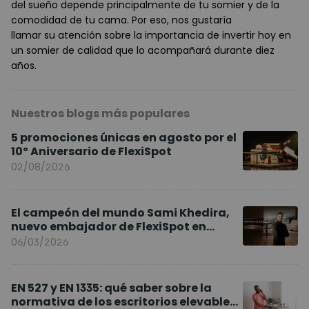
del sueño depende principalmente de tu somier y de la
comodidad de tu cama. Por eso, nos gustaría
llamar su atención sobre la importancia de invertir hoy en
un somier de calidad que lo acompañará durante diez
años.
Nuestros blogs más populares
5 promociones únicas en agosto por el
10º Aniversario de FlexiSpot
02/08/2026
El campeón del mundo Sami Khedira,
nuevo embajador de FlexiSpot en
Europa
06/03/2026
EN 527 y EN 1335: qué saber sobre la
normativa de los escritorios elevables