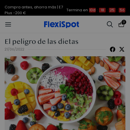
Compra antes, ahorra más | E7
Termina en
10d
:
18
:
25
:
56
Plus -200 €
0
El peligro de las dietas
21/06/2022