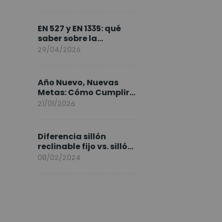
FlexiSpot en Europa
EN 527 y EN 1335: qué
saber sobre la
normativa de los
29/04/2026
escritorios elevables y
sillas ergonómicas
Año Nuevo, Nuevas
Metas: Cómo Cumplir
tus Objetivos Fitness
21/01/2026
Entrenando en Casa
Diferencia sillón
reclinable fijo vs. sillón
elevable
08/02/2024