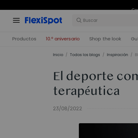
Com
Productos
10.º aniversario
Shop the look
Gu
Inicio
/
Todos los blogs
/
Inspiración
/
B
El deporte co
terapéutica
23/08/2022