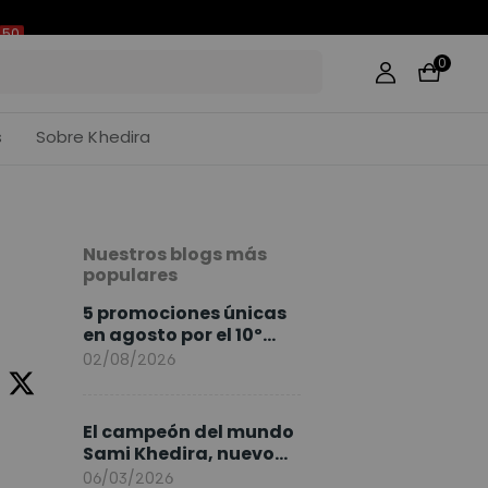
50
0
s
Sobre Khedira
Nuestros blogs más
populares
5 promociones únicas
en agosto por el 10º
Aniversario de
02/08/2026
FlexiSpot
El campeón del mundo
Sami Khedira, nuevo
embajador de
06/03/2026