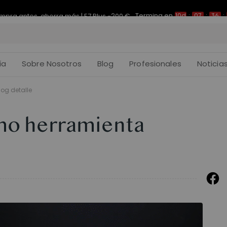
Termina en
pra antes, ahorra más | E7 Plus -200 €
10d
:
07
:
36
:
ía
Sobre Nosotros
Blog
Profesionales
Noticia
log detalle
mo herramienta