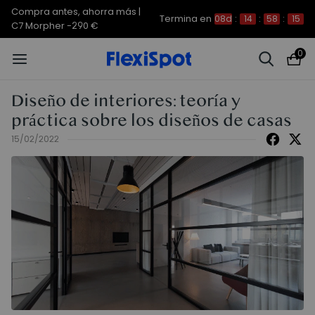
Compra antes, ahorra más | E7
Termina en
08d
:
14
:
58
:
14
Plus -200 €
0
Diseño de interiores: teoría y
práctica sobre los diseños de casas
15/02/2022