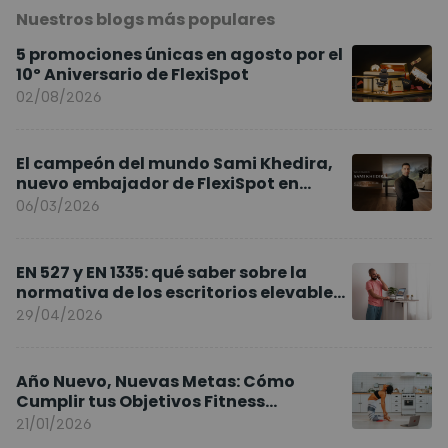
Nuestros blogs más populares
5 promociones únicas en agosto por el
10º Aniversario de FlexiSpot
02/08/2026
El campeón del mundo Sami Khedira,
nuevo embajador de FlexiSpot en
Europa
06/03/2026
EN 527 y EN 1335: qué saber sobre la
normativa de los escritorios elevables
y sillas ergonómicas
29/04/2026
Año Nuevo, Nuevas Metas: Cómo
Cumplir tus Objetivos Fitness
Entrenando en Casa
21/01/2026