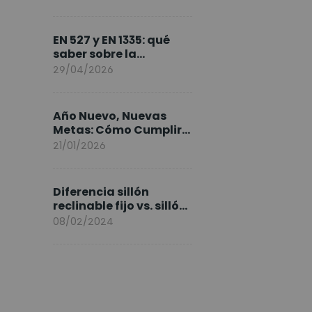
FlexiSpot en Europa
EN 527 y EN 1335: qué
saber sobre la
normativa de los
29/04/2026
escritorios elevables y
sillas ergonómicas
Año Nuevo, Nuevas
Metas: Cómo Cumplir
tus Objetivos Fitness
21/01/2026
Entrenando en Casa
Diferencia sillón
reclinable fijo vs. sillón
elevable
08/02/2024