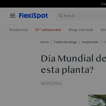
Com
Productos
10.º aniversario
Shop the look
Gu
Inicio
/
Todos los blogs
/
Inspiración
/
B
Día Mundial de
esta planta?
16/09/2022