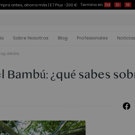
Termina en
pra antes, ahorra más | E7 Plus -200 €
11d
:
10
:
18
:
ía
Sobre Nosotros
Blog
Profesionales
Noticia
log detalle
l Bambú: ¿qué sabes sob