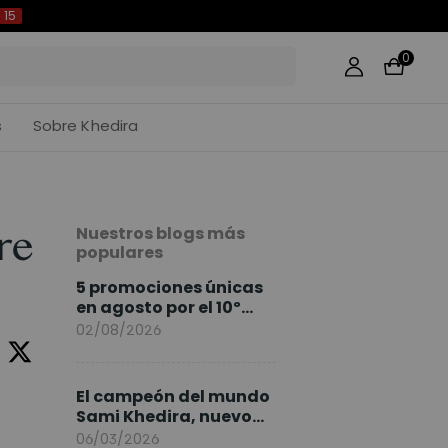
14
0
s
Sobre Khedira
Nuestros blogs más
re
populares
5 promociones únicas
en agosto por el 10º
Aniversario de
02/08/2026
FlexiSpot
El campeón del mundo
Sami Khedira, nuevo
embajador de
06/03/2026