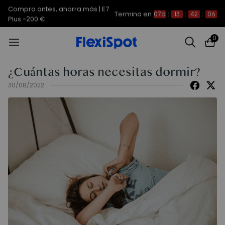
Compra antes, ahorra más | E7
Termina en
07d
:
13
:
42
:
06
Plus -200 €
0
¿Cuántas horas necesitas dormir?
30/08/2022