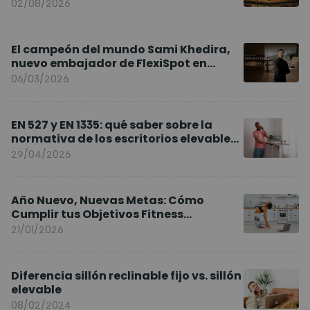
02/08/2026
El campeón del mundo Sami Khedira,
nuevo embajador de FlexiSpot en
Europa
06/03/2026
EN 527 y EN 1335: qué saber sobre la
normativa de los escritorios elevables
y sillas ergonómicas
29/04/2026
Año Nuevo, Nuevas Metas: Cómo
Cumplir tus Objetivos Fitness
Entrenando en Casa
21/01/2026
Diferencia sillón reclinable fijo vs. sillón
elevable
08/02/2024