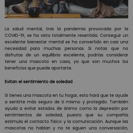
La salud mental, tras la pandemia provocada por la
COVID-19, se ha visto totalmente resentida. Conseguir un
excelente bienestar mental se ha convertido en casi una
necesidad para muchas personas. Si notas que no
disfrutas de un equilibrio excelente, podr
í
as considerar
tener una mascota en casa, ya que son muchos los
beneficios que puede aportarte.
Evitan el sentimiento de soledad
Si tienes una mascota en tu hogar, esto har
á
que te ayude
a sentirte m
á
s seguro de ti mismo y protegido. Tambi
é
n
ayuda a evitar estados de
á
nimo como la depresión por
sentimientos de soledad, puesto que su compañía
estimula el contacto f
í
sico y la comunicación. Aunque las
mascotas no hablan y no te siguen una conversación,