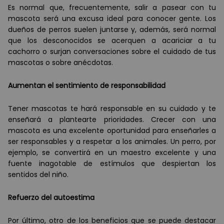
Es normal que, frecuentemente, salir a pasear con tu
mascota ser
á
una excusa ideal para conocer gente. Los
dueños de perros suelen juntarse y, adem
á
s, ser
á
normal
que los desconocidos se acerquen a acariciar a tu
cachorro o surjan conversaciones sobre el cuidado de tus
mascotas o sobre an
é
cdotas.
Aumentan el sentimiento de responsabilidad
Tener mascotas te har
á
responsable en su cuidado y te
enseñ
ará
a plantearte prioridades. Crecer con una
mascota es una excelente oportunidad para enseñarles a
ser responsables y a respetar a los animales. Un perro, por
ejemplo, se convertir
á
en un maestro excelente y una
fuente inagotable de est
í
mulos que despiertan los
sentidos del niñ
o.
Refuerzo del autoestima
Por
ú
ltimo, otro de los beneficios que se puede destacar