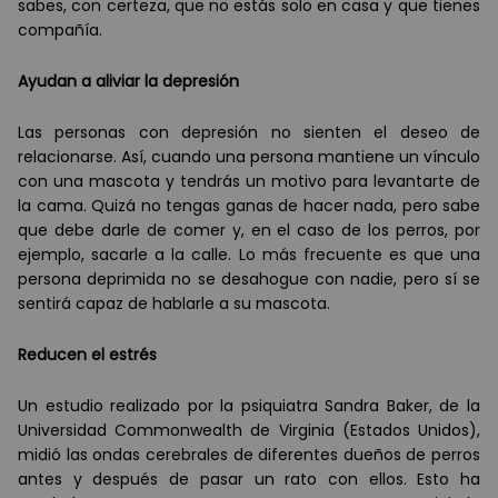
sabes, con certeza, que no est
á
s solo en casa y que tienes
compañí
a.
Ayudan a aliviar la depresión
Las personas con depresión no sienten el deseo de
relacionarse. As
í
, cuando una persona mantiene un v
í
nculo
con una mascota y tendr
á
s un motivo para levantarte de
la cama. Quiz
á
no tengas ganas de hacer nada, pero sabe
que debe darle de comer y, en el caso de los perros, por
ejemplo, sacarle a la calle. Lo m
á
s frecuente es que una
persona deprimida no se desahogue con nadie, pero s
í
se
sentir
á
capaz de hablarle a su mascota.
Reducen el estr
é
s
Un estudio realizado por la psiquiatra Sandra Baker, de la
Universidad Commonwealth de Virginia (Estados Unidos),
midió las ondas cerebrales de diferentes dueños de perros
antes y despu
é
s de pasar un rato con ellos. Esto ha