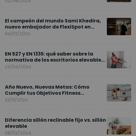
02/08/2026
El campeón del mundo Sami Khedira,
nuevo embajador de FlexiSpot en
Europa
06/03/2026
EN 527 y EN 1335: qué saber sobre la
normativa de los escritorios elevables
y sillas ergonómicas
29/04/2026
Año Nuevo, Nuevas Metas: Cómo
Cumplir tus Objetivos Fitness
Entrenando en Casa
21/01/2026
Diferencia sillón reclinable fijo vs. sillón
elevable
08/02/2024