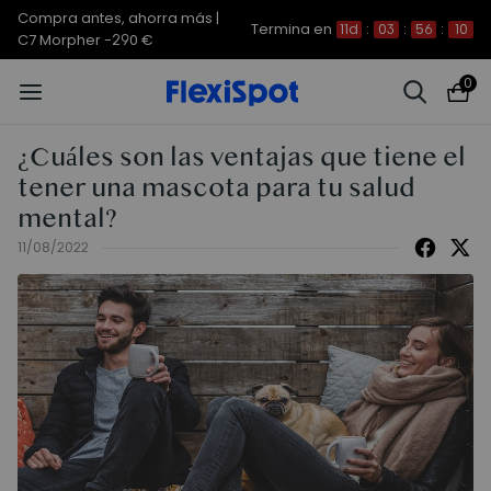
Compra antes, ahorra más |
Termina en
11d
:
03
:
56
:
10
C7 Morpher -290 €
0
¿Cuáles son las ventajas que tiene el
tener una mascota para tu salud
mental?
11/08/2022