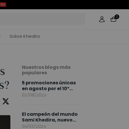
49
0
s
Sobre Khedira
Nuestros blogs más
s
populares
s?
5 promociones únicas
en agosto por el 10º
Aniversario de
02/08/2026
FlexiSpot
El campeón del mundo
Sami Khedira, nuevo
embajador de
06/03/2026