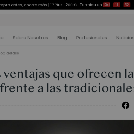
Termina en
pra antes, ahorra más | E7 Plus -200 €
10d
:
11
:
32
:
ía
Sobre Nosotros
Blog
Profesionales
Noticia
log detalle
s ventajas que ofrecen la
frente a las tradicionale