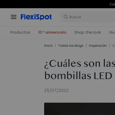
Com
Productos
10.º aniversario
Shop the look
Gu
Inicio
/
Todos los blogs
/
Inspiración
/
B
¿Cuáles son la
bombillas LED 
25/07/2022