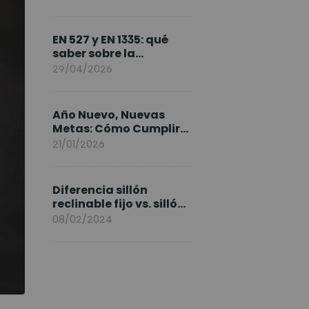
FlexiSpot en Europa
EN 527 y EN 1335: qué
saber sobre la
normativa de los
29/04/2026
escritorios elevables y
sillas ergonómicas
Año Nuevo, Nuevas
Metas: Cómo Cumplir
tus Objetivos Fitness
21/01/2026
Entrenando en Casa
Diferencia sillón
reclinable fijo vs. sillón
elevable
08/02/2024