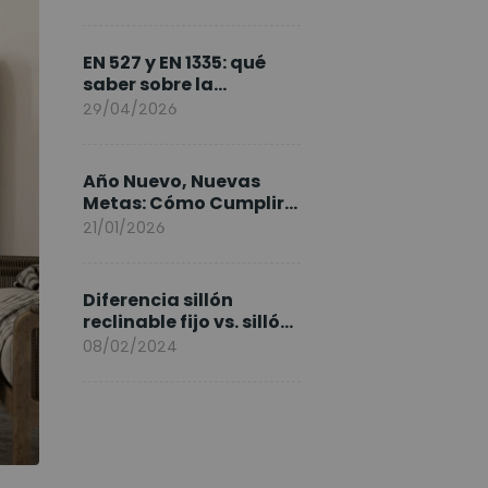
FlexiSpot en Europa
EN 527 y EN 1335: qué
saber sobre la
normativa de los
29/04/2026
escritorios elevables y
sillas ergonómicas
Año Nuevo, Nuevas
Metas: Cómo Cumplir
tus Objetivos Fitness
21/01/2026
Entrenando en Casa
Diferencia sillón
reclinable fijo vs. sillón
elevable
08/02/2024