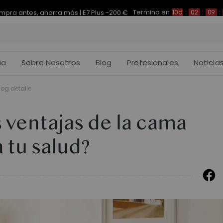
Termina en
pra antes, ahorra más | E7 Plus -200 €
10d
:
02
:
09
:
ía
Sobre Nosotros
Blog
Profesionales
Noticia
log detalle
s ventajas de la cama
 tu salud?