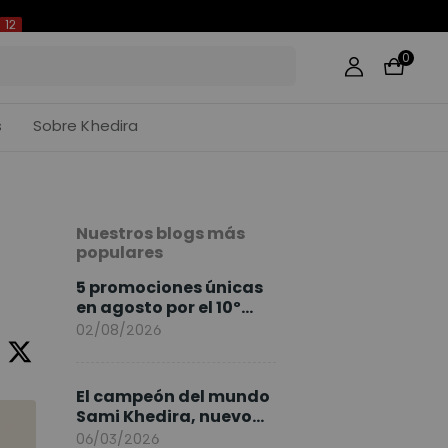
11
0
s
Sobre Khedira
Nuestros blogs más
populares
5 promociones únicas
en agosto por el 10º
Aniversario de
02/08/2026
FlexiSpot
El campeón del mundo
Sami Khedira, nuevo
embajador de
06/03/2026