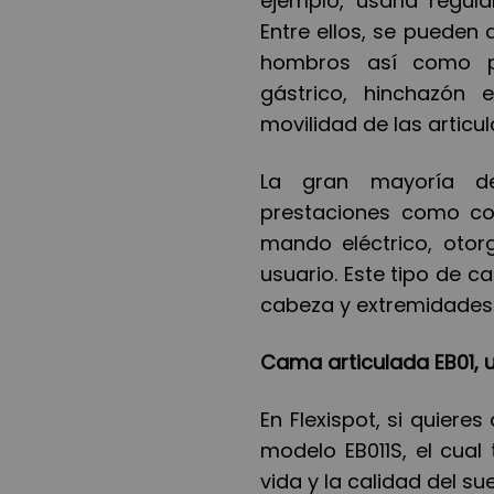
ejemplo, usarla regul
Entre ellos, se pueden 
hombros así como pro
gástrico, hinchazón 
movilidad de las artic
La gran mayoría de
prestaciones como co
mando eléctrico, oto
usuario. Este tipo de c
cabeza y extremidades 
Cama articulada EB01, u
En Flexispot, si quiere
modelo EB011S, el cual
vida y la calidad del su