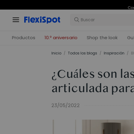
Com
Productos
10.º aniversario
Shop the look
Gu
Inicio
/
Todos los blogs
/
Inspiración
/
B
¿Cuáles son la
articulada para
23/05/2022