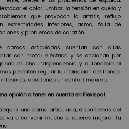
armente, previene los problemas de espalda.
destacar el dolor lumbar, la tensión en cuello y
blemas que provocan la artritis, reflujo
en extremidades inferiores, asma, falta de
ulaciones y problemas de corazón.
 camas articuladas cuentan con altas
ntar con motor eléctrico y se accionan por
rgando mucha independencia y autonomía al
amas permiten regular la inclinación del tronco,
inferiores, aportando un confort máximo.
na opción a tener en cuenta en Flexispot
s adquirir una cama articulada, disponemos del
 te va a
convenir
mucho
s
i quieres mejorar tu
eño
.