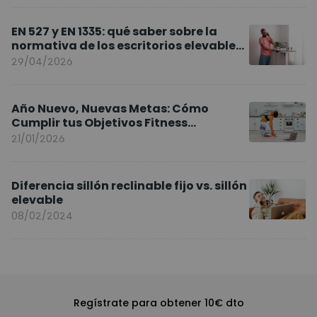
EN 527 y EN 1335: qué saber sobre la
normativa de los escritorios elevables
y sillas ergonómicas
29/04/2026
Año Nuevo, Nuevas Metas: Cómo
Cumplir tus Objetivos Fitness
Entrenando en Casa
21/01/2026
Diferencia sillón reclinable fijo vs. sillón
elevable
08/02/2024
Regístrate para obtener 10€ dto