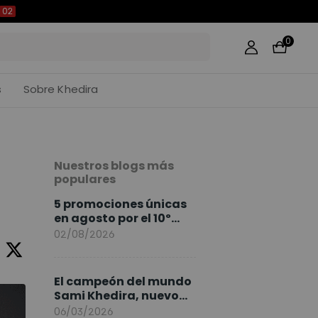
01
0
s
Sobre Khedira
Nuestros blogs más
populares
5 promociones únicas
en agosto por el 10º
Aniversario de
02/08/2026
FlexiSpot
El campeón del mundo
Sami Khedira, nuevo
embajador de
06/03/2026