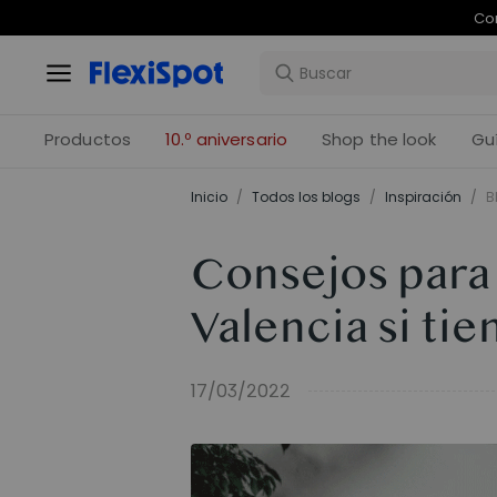
Com
Productos
10.º aniversario
Shop the look
Gu
Inicio
/
Todos los blogs
/
Inspiración
/
B
Consejos para s
Valencia si tie
17/03/2022