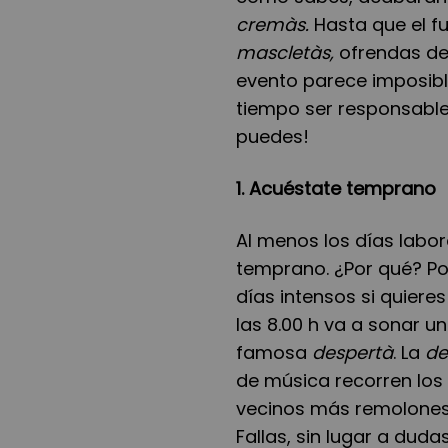
cremàs.
Hasta que el f
mascletàs,
ofrendas de 
evento parece imposibl
tiempo ser responsable 
puedes!
1. Acuéstate temprano
Al menos los días labo
temprano. ¿Por qué? Po
días intensos si quiere
las 8.00 h va a sonar u
famosa
despertà
. La
de
de música recorren los 
vecinos más remolones.
Fallas, sin lugar a dud