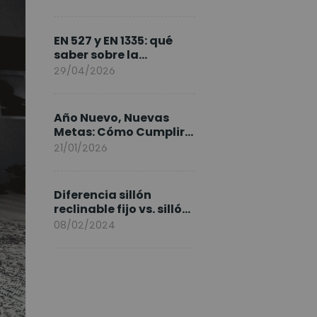
FlexiSpot en Europa
EN 527 y EN 1335: qué
saber sobre la
normativa de los
29/04/2026
escritorios elevables y
sillas ergonómicas
Año Nuevo, Nuevas
Metas: Cómo Cumplir
tus Objetivos Fitness
21/01/2026
Entrenando en Casa
Diferencia sillón
reclinable fijo vs. sillón
elevable
08/02/2024