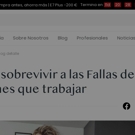
Termina en
pra antes, ahorra más | E7 Plus -200 €
11d
:
20
:
28
:
ía
Sobre Nosotros
Blog
Profesionales
Noticia
log detalle
obrevivir a las Fallas de
nes que trabajar