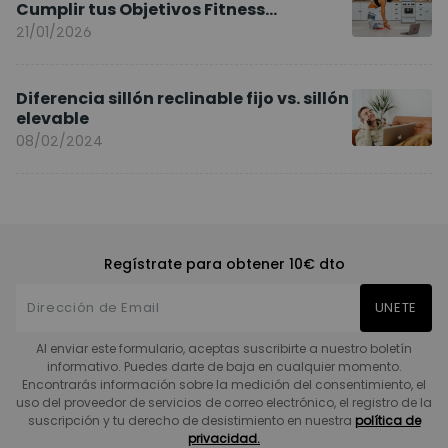
Cumplir tus Objetivos Fitness
Entrenando en Casa
21/01/2026
Diferencia sillón reclinable fijo vs. sillón
elevable
08/02/2024
Regístrate para obtener 10€ dto
UNETE
Al enviar este formulario, aceptas suscribirte a nuestro boletín
informativo. Puedes darte de baja en cualquier momento.
Encontrarás información sobre la medición del consentimiento, el
uso del proveedor de servicios de correo electrónico, el registro de la
suscripción y tu derecho de desistimiento en nuestra
política de
privacidad.