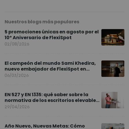
Nuestros blogs más populares
5 promociones únicas en agosto por el
10º Aniversario de FlexiSpot
02/08/2026
El campeón del mundo Sami Khedira,
nuevo embajador de FlexiSpot en
Europa
06/03/2026
EN 527 y EN 1335: qué saber sobre la
normativa de los escritorios elevables
y sillas ergonómicas
29/04/2026
Año Nuevo, Nuevas Metas: Cómo