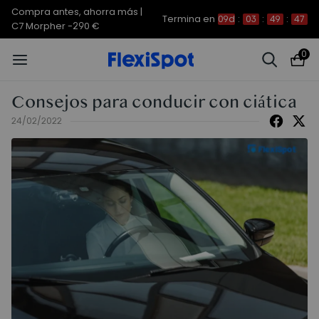
Compra antes, ahorra más | E7
Termina en
09d
:
03
:
49
:
46
Plus -200 €
0
Consejos para conducir con ciática
24/02/2022