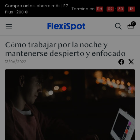
Compra antes, ahorra más | E7
Termina en
11d
:
02
:
30
:
12
Plus -200 €
0
Cómo trabajar por la noche y
mantenerse despierto y enfocado
13/06/2022