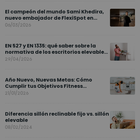
El campeón del mundo Sami Khedira,
nuevo embajador de FlexiSpot en
Europa
06/03/2026
EN 527 y EN 1335: qué saber sobre la
normativa de los escritorios elevables
y sillas ergonómicas
29/04/2026
Año Nuevo, Nuevas Metas: Cómo
Cumplir tus Objetivos Fitness
Entrenando en Casa
21/01/2026
Diferencia sillón reclinable fijo vs. sillón
elevable
08/02/2024