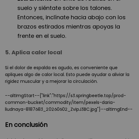
suelo y siéntate sobre los talones.
Entonces, inclínate hacia abajo con los
brazos estirados mientras apoyas la
frente en el suelo.
5. Aplica calor local
Si el dolor de espalda es agudo, es conveniente que
apliques algo de calor local. Esto puede ayudar a aliviar la
rigidez muscular y a mejorar la circulación.
--altImgStart--{"link":"https://s3.springbeetle.top/prod-
common-bucket/commodity/item/pexels-daria-
liudnaya-8187683_20260602_ZvipJ3BC.jpg"}--altImgEnd--
En conclusión