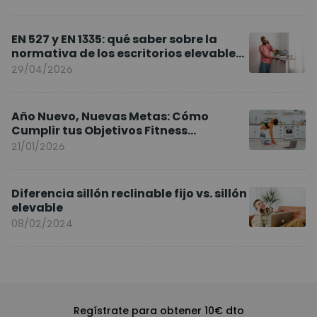
EN 527 y EN 1335: qué saber sobre la
normativa de los escritorios elevables
y sillas ergonómicas
29/04/2026
Año Nuevo, Nuevas Metas: Cómo
Cumplir tus Objetivos Fitness
Entrenando en Casa
21/01/2026
Diferencia sillón reclinable fijo vs. sillón
elevable
08/02/2024
Regístrate para obtener 10€ dto