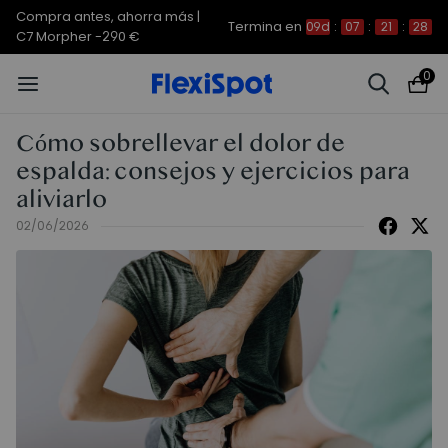
Compra antes, ahorra más |
Termina en
09d
:
07
:
21
:
28
C7 Morpher -290 €
0
Cómo sobrellevar el dolor de
espalda: consejos y ejercicios para
aliviarlo
02/06/2026