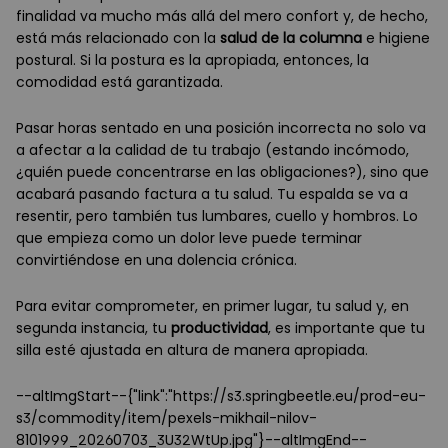
finalidad va mucho más allá del mero confort y, de hecho,
está más relacionado con la
salud de la columna
e higiene
postural. Si la postura es la apropiada, entonces, la
comodidad está garantizada.
Pasar horas sentado en una posición incorrecta no solo va
a afectar a la calidad de tu trabajo (estando incómodo,
¿quién puede concentrarse en las obligaciones?), sino que
acabará pasando factura a tu salud. Tu espalda se va a
resentir, pero también tus lumbares, cuello y hombros. Lo
que empieza como un dolor leve puede terminar
convirtiéndose en una dolencia crónica.
Para evitar comprometer, en primer lugar, tu salud y, en
segunda instancia, tu
productividad
, es importante que tu
silla esté ajustada en altura de manera apropiada.
--altImgStart--{"link":"https://s3.springbeetle.eu/prod-eu-
s3/commodity/item/pexels-mikhail-nilov-
8101999_20260703_3U32WtUp.jpg"}--altImgEnd--