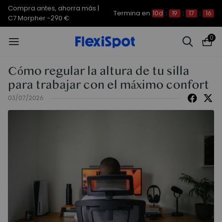
Compra antes, ahorra más |
Termina en
10d
:
19
:
17
:
16
C7 Morpher -290 €
0
Cómo regular la altura de tu silla
para trabajar con el máximo confort
03/07/2026