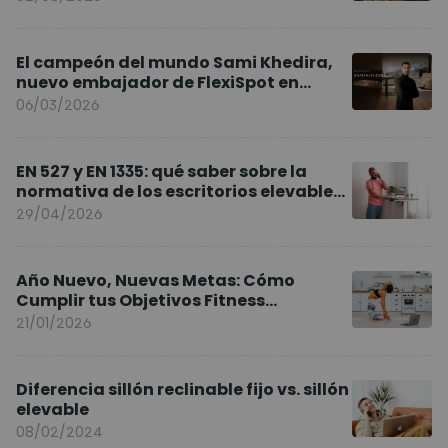
El campeón del mundo Sami Khedira,
nuevo embajador de FlexiSpot en
Europa
06/03/2026
EN 527 y EN 1335: qué saber sobre la
normativa de los escritorios elevables
y sillas ergonómicas
29/04/2026
Año Nuevo, Nuevas Metas: Cómo
Cumplir tus Objetivos Fitness
Entrenando en Casa
21/01/2026
Diferencia sillón reclinable fijo vs. sillón
elevable
08/02/2024