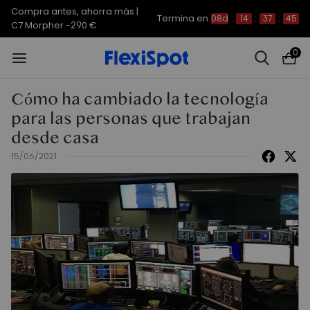
Compra antes, ahorra más | E7
Termina en
08d
:
14
:
37
:
44
Plus -200 €
0
Cómo ha cambiado la tecnología
para las personas que trabajan
desde casa
15/06/2021