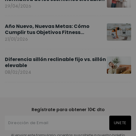
y sillas ergonómicas
29/04/2026
Año Nuevo, Nuevas Metas: Cómo
Cumplir tus Objetivos Fitness
Entrenando en Casa
21/01/2026
Diferencia sillón reclinable fijo vs. sillón
elevable
08/02/2024
Regístrate para obtener 10€ dto
UNETE
Al enviar este formulario, aceptas suscribirte a nuestro boletín