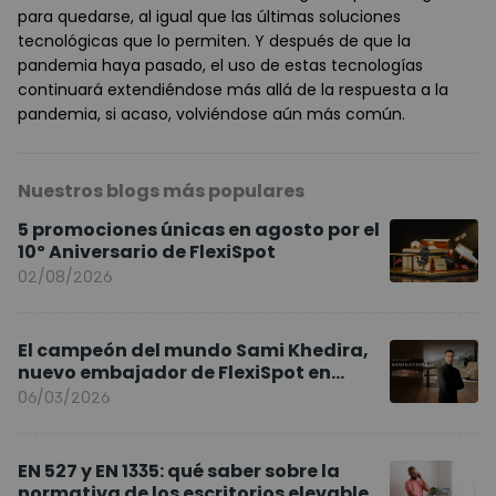
para quedarse, al igual que las últimas soluciones
tecnológicas que lo permiten. Y después de que la
pandemia haya pasado, el uso de estas tecnologías
continuará extendiéndose más allá de la respuesta a la
pandemia, si acaso, volviéndose aún más común.
Nuestros blogs más populares
5 promociones únicas en agosto por el
10º Aniversario de FlexiSpot
02/08/2026
El campeón del mundo Sami Khedira,
nuevo embajador de FlexiSpot en
Europa
06/03/2026
EN 527 y EN 1335: qué saber sobre la
normativa de los escritorios elevables