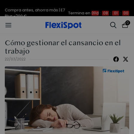
Compra antes, ahorra más | E7
Termina en
09d
:
08
:
01
:
00
Plus -200 €
0
Cómo gestionar el cansancio en el
trabajo
22/03/2022