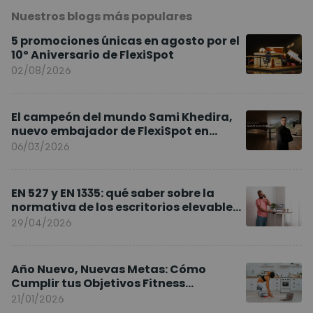
Nuestros blogs más populares
5 promociones únicas en agosto por el
10º Aniversario de FlexiSpot
02/08/2026
El campeón del mundo Sami Khedira,
nuevo embajador de FlexiSpot en
Europa
06/03/2026
EN 527 y EN 1335: qué saber sobre la
normativa de los escritorios elevables
y sillas ergonómicas
29/04/2026
Año Nuevo, Nuevas Metas: Cómo
Cumplir tus Objetivos Fitness
Entrenando en Casa
21/01/2026