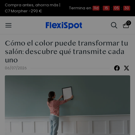
Compra antes, ahorra más |
Termina en
11d
:
15
:
05
:
30
C7 Morpher -290 €
0
Cómo el color puede transformar tu
salón: descubre qué transmite cada
uno
06/07/2026