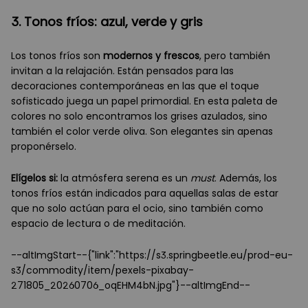
3. Tonos fríos: azul, verde y gris
Los tonos fríos son
modernos y frescos
, pero también
invitan a la relajación. Están pensados para las
decoraciones contemporáneas en las que el toque
sofisticado juega un papel primordial. En esta paleta de
colores no solo encontramos los grises azulados, sino
también el color verde oliva. Son elegantes sin apenas
proponérselo.
Elígelos si:
la atmósfera serena es un
must
. Además, los
tonos fríos están indicados para aquellas salas de estar
que no solo actúan para el ocio, sino también como
espacio de lectura o de meditación.
--altImgStart--{"link":"https://s3.springbeetle.eu/prod-eu-
s3/commodity/item/pexels-pixabay-
271805_20260706_oqEHM4bN.jpg"}--altImgEnd--