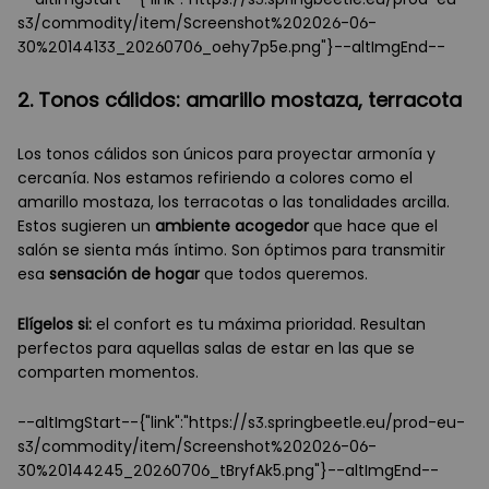
s3/commodity/item/Screenshot%202026-06-
30%20144133_20260706_oehy7p5e.png"}--altImgEnd--
2. Tonos cálidos: amarillo mostaza, terracota
Los tonos cálidos son únicos para proyectar armonía y
cercanía. Nos estamos refiriendo a colores como el
amarillo mostaza, los terracotas o las tonalidades arcilla.
Estos sugieren un
ambiente acogedor
que hace que el
salón se sienta más íntimo. Son óptimos para transmitir
esa
sensación de hogar
que todos queremos.
Elígelos si:
el confort es tu máxima prioridad. Resultan
perfectos para aquellas salas de estar en las que se
comparten momentos.
--altImgStart--{"link":"https://s3.springbeetle.eu/prod-eu-
s3/commodity/item/Screenshot%202026-06-
30%20144245_20260706_tBryfAk5.png"}--altImgEnd--