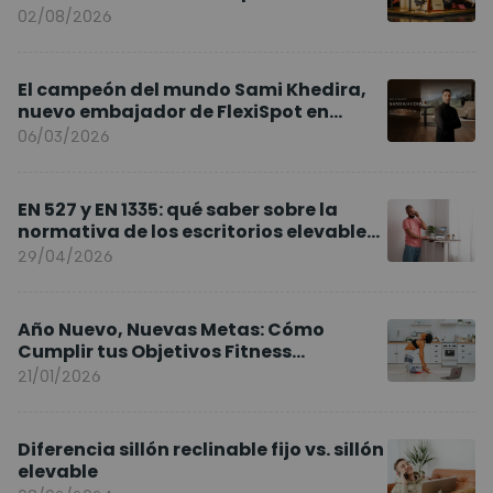
02/08/2026
El campeón del mundo Sami Khedira,
nuevo embajador de FlexiSpot en
Europa
06/03/2026
EN 527 y EN 1335: qué saber sobre la
normativa de los escritorios elevables
y sillas ergonómicas
29/04/2026
Año Nuevo, Nuevas Metas: Cómo
Cumplir tus Objetivos Fitness
Entrenando en Casa
21/01/2026
Diferencia sillón reclinable fijo vs. sillón
elevable