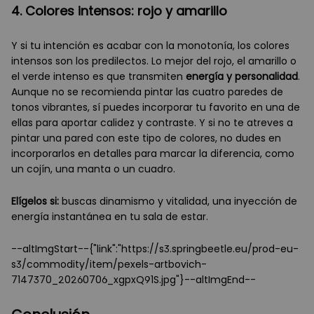
4. Colores intensos: rojo y amarillo
Y si tu intención es acabar con la monotonía, los colores
intensos son los predilectos. Lo mejor del rojo, el amarillo o
el verde intenso es que transmiten
energía y personalidad
.
Aunque no se recomienda pintar las cuatro paredes de
tonos vibrantes, sí puedes incorporar tu favorito en una de
ellas para aportar calidez y contraste. Y si no te atreves a
pintar una pared con este tipo de colores, no dudes en
incorporarlos en detalles para marcar la diferencia, como
un cojín, una manta o un cuadro.
Elígelos si:
buscas dinamismo y vitalidad, una inyección de
energía instantánea en tu sala de estar.
--altImgStart--{"link":"https://s3.springbeetle.eu/prod-eu-
s3/commodity/item/pexels-artbovich-
7147370_20260706_xgpxQ91S.jpg"}--altImgEnd--