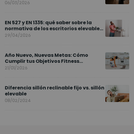
Europa
06/03/2026
EN 527 y EN 1335: qué saber sobre la
normativa de los escritorios elevables
y sillas ergonómicas
29/04/2026
Año Nuevo, Nuevas Metas: Cómo
Cumplir tus Objetivos Fitness
Entrenando en Casa
21/01/2026
Diferencia sillón reclinable fijo vs. sillón
elevable
08/02/2024