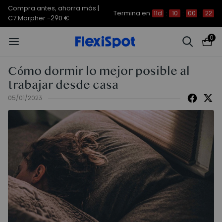
Compra antes, ahorra más |
Termina en
11d
:
10
:
00
:
22
C7 Morpher -290 €
0
Cómo dormir lo mejor posible al
trabajar desde casa
05/01/2023