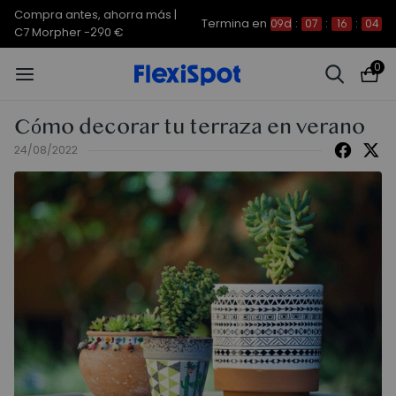
Compra antes, ahorra más |
Termina en
09d
:
07
:
16
:
03
C7 Morpher -290 €
0
Cómo decorar tu terraza en verano
24/08/2022