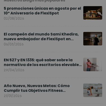
Nuestros blogs más populares
5 promociones únicas en agosto por el
10º Aniversario de FlexiSpot
02/08/2026
El campeón del mundo Sami Khedira,
nuevo embajador de FlexiSpot en
Europa
06/03/2026
EN 527 y EN 1335: qué saber sobre la
normativa de los escritorios elevables
y sillas ergonómicas
29/04/2026
Año Nuevo, Nuevas Metas: Cómo
Cumplir tus Objetivos Fitness
Entrenando en Casa
21/01/2026