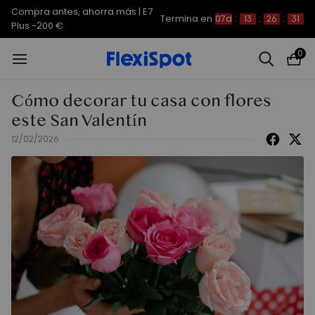
Compra antes, ahorra más | E7
Termina en
07d
:
13
:
26
:
30
Plus -200 €
0
Cómo decorar tu casa con flores
este San Valentín
12/02/2026