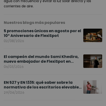
agua con frecuencia y evitar la luz solar directa y las
corrientes de aire.
Nuestros blogs más populares
5 promociones únicas en agosto por el
10º Aniversario de FlexiSpot
02/08/2026
El campeón del mundo Sami Khedira,
nuevo embajador de FlexiSpot en
Europa
06/03/2026
EN 527 y EN 1335: qué saber sobre la
normativa de los escritorios elevables
y sillas ergonómicas
29/04/2026