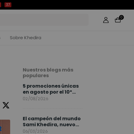
36
0
s
Sobre Khedira
Nuestros blogs más
populares
5 promociones únicas
en agosto por el 10º
Aniversario de
02/08/2026
FlexiSpot
El campeón del mundo
Sami Khedira, nuevo
embajador de
06/03/2026