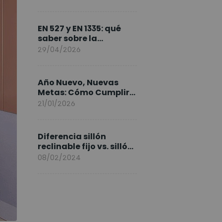
FlexiSpot en Europa
EN 527 y EN 1335: qué
saber sobre la
normativa de los
29/04/2026
escritorios elevables y
sillas ergonómicas
Año Nuevo, Nuevas
Metas: Cómo Cumplir
tus Objetivos Fitness
21/01/2026
Entrenando en Casa
Diferencia sillón
reclinable fijo vs. sillón
elevable
08/02/2024