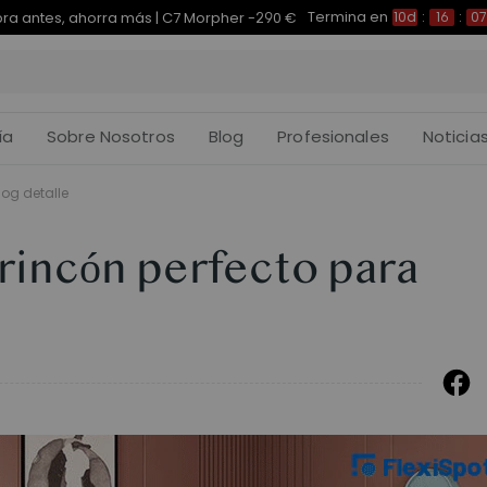
Termina en
pra antes, ahorra más | E7 Plus -200 €
10d
:
16
:
07
:
ía
Sobre Nosotros
Blog
Profesionales
Noticia
log detalle
rincón perfecto para