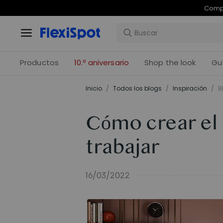
Com
Productos
10.º aniversario
Shop the look
Gu
Inicio
/
Todos los blogs
/
Inspiración
/
B
Cómo crear el 
trabajar
16/03/2022