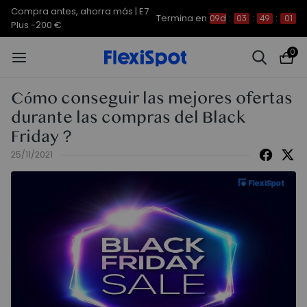
Compra antes, ahorra más | E7
Termina en
09d
:
03
:
48
:
59
Plus -200 €
0
Cómo conseguir las mejores ofertas
durante las compras del Black
Friday？
25/11/2021