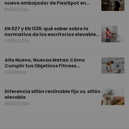
nuevo embajador de FlexiSpot en
Europa
06/03/2026
EN 527 y EN 1335: qué saber sobre la
normativa de los escritorios elevables
y sillas ergonómicas
29/04/2026
Año Nuevo, Nuevas Metas: Cómo
Cumplir tus Objetivos Fitness
Entrenando en Casa
21/01/2026
Diferencia sillón reclinable fijo vs. sillón
elevable
08/02/2024