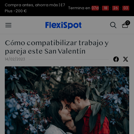
Compra antes, ahorra más | E7
Termina en
07d
:
18
:
26
:
03
Plus -200 €
0
Cómo compatibilizar trabajo y
pareja este San Valentín
14/02/2023