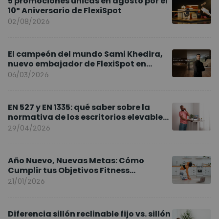
5 promociones únicas en agosto por el
10º Aniversario de FlexiSpot
02/08/2026
El campeón del mundo Sami Khedira,
nuevo embajador de FlexiSpot en
Europa
06/03/2026
EN 527 y EN 1335: qué saber sobre la
normativa de los escritorios elevables
y sillas ergonómicas
29/04/2026
Año Nuevo, Nuevas Metas: Cómo
Cumplir tus Objetivos Fitness
Entrenando en Casa
21/01/2026
Diferencia sillón reclinable fijo vs. sillón