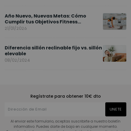
Año Nuevo, Nuevas Metas: Cómo
Cumplir tus Objetivos Fitness
Entrenando en Casa
21/01/2026
Diferencia sillón reclinable fijo vs. sillón
elevable
08/02/2024
Regístrate para obtener 10€ dto
UNETE
Al enviar este formulario, aceptas suscribirte a nuestro boletín
informativo. Puedes darte de baja en cualquier momento.