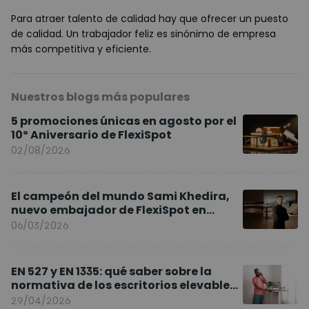
Para atraer talento de calidad hay que ofrecer un puesto
de calidad. Un trabajador feliz es sinónimo de empresa
más competitiva y eficiente.
Nuestros blogs más populares
5 promociones únicas en agosto por el
10º Aniversario de FlexiSpot
02/08/2026
El campeón del mundo Sami Khedira,
nuevo embajador de FlexiSpot en
Europa
06/03/2026
EN 527 y EN 1335: qué saber sobre la
normativa de los escritorios elevables
y sillas ergonómicas
29/04/2026