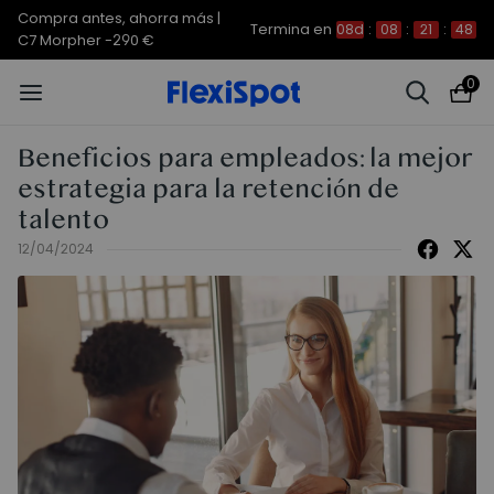
Compra antes, ahorra más |
Termina en
08d
:
08
:
21
:
48
C7 Morpher -290 €
0
Beneficios para empleados: la mejor
estrategia para la retención de
talento
12/04/2024