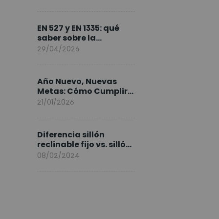
FlexiSpot en Europa
EN 527 y EN 1335: qué
saber sobre la
normativa de los
29/04/2026
escritorios elevables y
sillas ergonómicas
Año Nuevo, Nuevas
Metas: Cómo Cumplir
tus Objetivos Fitness
21/01/2026
Entrenando en Casa
Diferencia sillón
reclinable fijo vs. sillón
elevable
08/02/2024