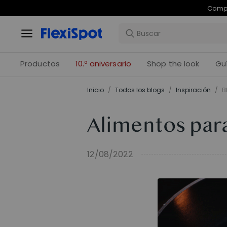
Compr
Productos
10.º aniversario
Shop the look
Gu
Inicio
/
Todos los blogs
/
Inspiración
/
B
Alimentos para
12/08/2022