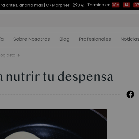
Termina en
a antes, ahorra más | C7 Morpher -290 €
08d
:
14
:
0
ía
Sobre Nosotros
Blog
Profesionales
Noticia
log detalle
 nutrir tu despensa