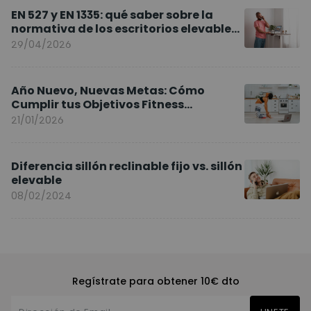
EN 527 y EN 1335: qué saber sobre la
normativa de los escritorios elevables
y sillas ergonómicas
29/04/2026
Año Nuevo, Nuevas Metas: Cómo
Cumplir tus Objetivos Fitness
Entrenando en Casa
21/01/2026
Diferencia sillón reclinable fijo vs. sillón
elevable
08/02/2024
Regístrate para obtener 10€ dto