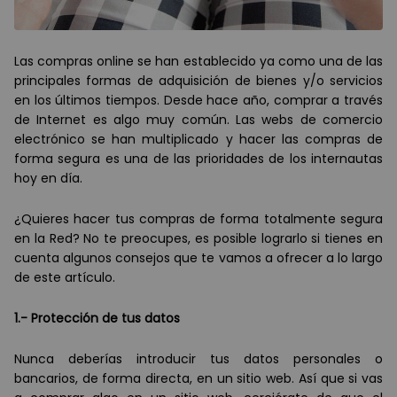
Las compras online se han establecido ya como una de las
principales formas de adquisición de bienes y/o servicios
en los
ú
ltimos tiempos. Desde hace añ
o, comprar a trav
é
s
de Internet es algo muy com
ú
n. Las webs de comercio
electrónico se han multiplicado y hacer las compras de
forma segura es una de las prioridades de los internautas
hoy en d
í
a.
¿Quieres hacer tus compras de forma totalmente segura
en la Red? No te preocupes, es posible lograrlo si tienes en
cuenta algunos consejos que te vamos a ofrecer a lo largo
de este art
í
culo.
1.- Protección de tus datos
Nunca deber
í
as introducir tus datos personales o
bancarios, de forma directa, en un sitio web. As
í
que si vas