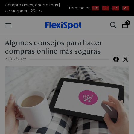
Compra antes, ahorra más |
Termina en
10d
:
11
:
17
:
27
C7 Morpher -290 €
0
Algunos consejos para hacer
compras online más seguras
25/07/2022