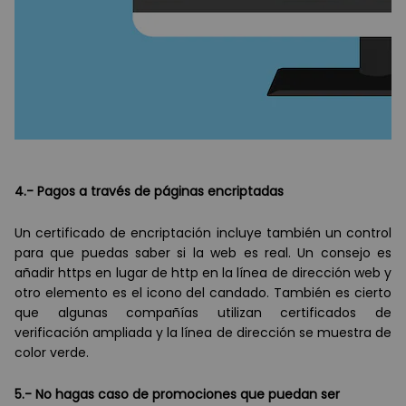
4.- Pagos a trav
é
s de p
áginas encriptadas
Un certificado de encriptación incluye tambi
é
n un control
para que puedas saber si la web es real. Un consejo es
añadir https en lugar de http en la l
í
nea de dirección web y
otro elemento es el icono del candado. Tambi
é
n es cierto
que algunas compañías utilizan certificados de
verificación ampliada y la l
í
nea de dirección se muestra de
color verde.
5.- No hagas caso de promociones que puedan ser