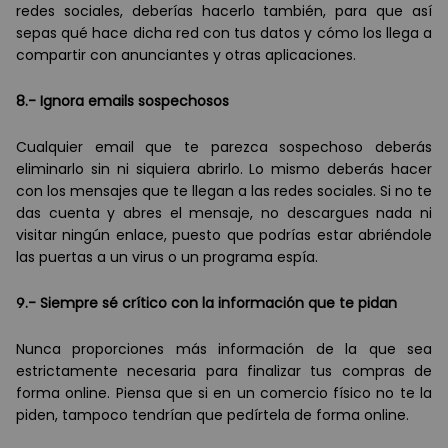
redes sociales, deber
í
as hacerlo tambi
é
n, para que as
í
sepas qué
hace dicha red con tus datos y cómo los llega a
compartir con anunciantes y otras aplicaciones.
8.- Ignora emails sospechosos
Cualquier email que te parezca sospechoso deber
á
s
eliminarlo sin ni siquiera abrirlo. Lo mismo deber
á
s hacer
con los mensajes que te llegan a las redes sociales. Si no te
das cuenta y abres el mensaje, no descargues nada ni
visitar ning
ú
n enlace, puesto que podr
í
as estar abri
é
ndole
las puertas a un virus o un programa esp
í
a.
9.- Siempre s
é
crítico con la información que te pidan
Nunca proporciones m
á
s información de la que sea
estrictamente necesaria para finalizar tus compras de
forma online. Piensa que si en un comercio f
í
sico no te la
piden, tampoco tendr
í
an que ped
í
rtela de forma online.