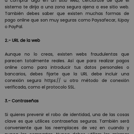
a comprar algo en un sitio web, cerciórate de que el
sistema te dirija a una zona segura ajena a ese sitio web.
Tambi
é
n debes saber que existen muchas formas de
pago online que son muy seguras como Paysafecar, IUpay
o PayPal.
2.- URL de la web
Aunque no lo creas, existen webs fraudulentas que
parecen totalmente reales. As
í
que para realizar pagos
online como para introducir tus datos personales o
bancarios, debes fijarte que la URL debe incluir una
conexión segura https:// u otro m
é
todo de conexión
verificada, como el protocolo SSL.
3.- Contraseñas
Si quieres prevenir el robo de identidad, una de las cosas
clave es que utilices contraseñas seguras. Tambi
é
n será
conveniente que las reemplaces de vez en cuando y