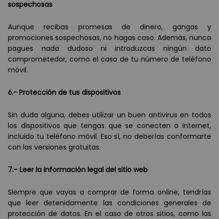
sospechosas
Aunque recibas promesas de dinero, gangas y
promociones sospechosas, no hagas caso. Adem
á
s, nunca
pagues nada dudoso ni introduzcas ning
ú
n dato
comprometedor, como el caso de tu n
ú
mero de tel
é
fono
m
ó
vil.
6.- Protección de tus dispositivos
Sin duda alguna, debes utilizar un buen antivirus en todos
los dispositivos que tengas que se conecten a Internet,
incluido tu tel
é
fono m
óvil. Eso s
í
, no deber
í
as conformarte
con las versiones gratuitas.
7.- Leer la información legal del sitio web
Siempre que vayas a comprar de forma online, tendr
í
as
que leer detenidamente las condiciones generales de
protección de datos. En el caso de otros sitios, como las