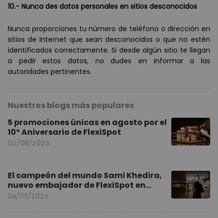
10.- Nunca des datos personales en sitios desconocidos
Nunca proporciones tu n
ú
mero de tel
é
fono o direcci
ón en
sitios de Internet que sean desconocidos o que no est
é
n
identificados correctamente. Si desde alg
ú
n sitio te llegan
a pedir estos datos, no dudes en informar a las
autoridades pertinentes.
Nuestros blogs más populares
5 promociones únicas en agosto por el
10º Aniversario de FlexiSpot
02/08/2026
El campeón del mundo Sami Khedira,
nuevo embajador de FlexiSpot en
Europa
06/03/2026