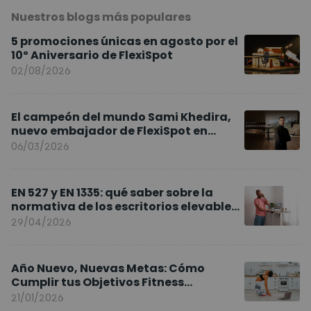
Nuestros blogs más populares
5 promociones únicas en agosto por el
10º Aniversario de FlexiSpot
02/08/2026
El campeón del mundo Sami Khedira,
nuevo embajador de FlexiSpot en
Europa
06/03/2026
EN 527 y EN 1335: qué saber sobre la
normativa de los escritorios elevables
y sillas ergonómicas
29/04/2026
Año Nuevo, Nuevas Metas: Cómo
Cumplir tus Objetivos Fitness
Entrenando en Casa
21/01/2026