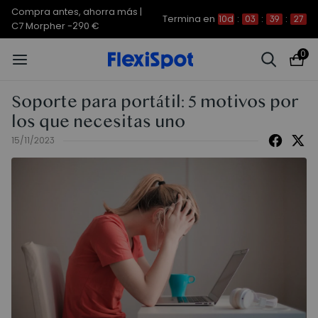
Compra antes, ahorra más |
Termina en
10d
:
03
:
39
:
27
C7 Morpher -290 €
0
Soporte para portátil: 5 motivos por
los que necesitas uno
15/11/2023