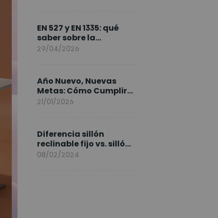
FlexiSpot en Europa
EN 527 y EN 1335: qué
saber sobre la
normativa de los
29/04/2026
escritorios elevables y
sillas ergonómicas
Año Nuevo, Nuevas
Metas: Cómo Cumplir
tus Objetivos Fitness
21/01/2026
Entrenando en Casa
Diferencia sillón
reclinable fijo vs. sillón
elevable
08/02/2024