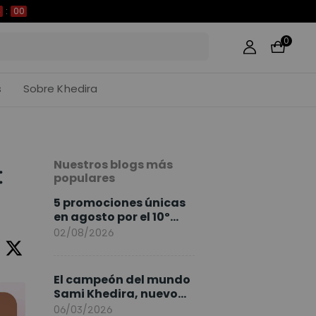
59
0
s
Sobre Khedira
Nuestros blogs más
:
populares
5 promociones únicas
en agosto por el 10º
Aniversario de
02/08/2026
FlexiSpot
El campeón del mundo
Sami Khedira, nuevo
embajador de
06/03/2026