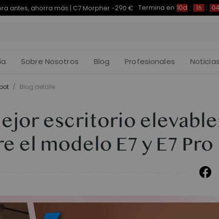
Termina en
pra antes, ahorra más | E7 Plus -200 €
10d
:
16
:
03
:
ía
Sobre Nosotros
Blog
Profesionales
Noticia
pot
/
Blog detalle
ejor escritorio elevable
re el modelo E7 y E7 Pro