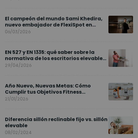
El campeón del mundo Sami Khedira,
nuevo embajador de FlexiSpot en
Europa
06/03/2026
EN 527 y EN 1335: qué saber sobre la
normativa de los escritorios elevables
y sillas ergonómicas
29/04/2026
Año Nuevo, Nuevas Metas: Cómo
Cumplir tus Objetivos Fitness
Entrenando en Casa
21/01/2026
Diferencia sillón reclinable fijo vs. sillón
elevable
08/02/2024