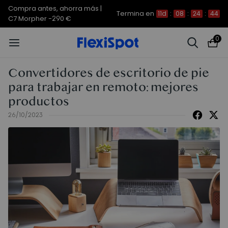
Compra antes, ahorra más |
Termina en
11d
:
08
:
24
:
44
C7 Morpher -290 €
0
Convertidores de escritorio de pie
para trabajar en remoto: mejores
productos
26/10/2023