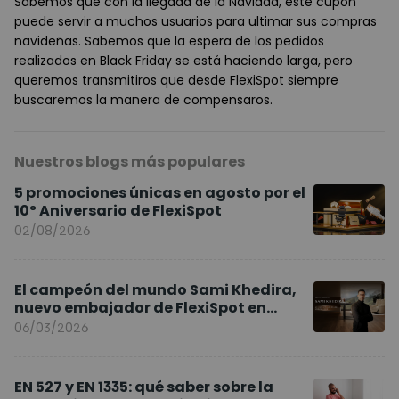
Sabemos que con la llegada de la Navidad, este cupón
puede servir a muchos usuarios para ultimar sus compras
navideñas. Sabemos que la espera de los pedidos
realizados en Black Friday se está haciendo larga, pero
queremos transmitiros que desde FlexiSpot siempre
buscaremos la manera de compensaros.
Nuestros blogs más populares
5 promociones únicas en agosto por el
10º Aniversario de FlexiSpot
02/08/2026
El campeón del mundo Sami Khedira,
nuevo embajador de FlexiSpot en
Europa
06/03/2026
EN 527 y EN 1335: qué saber sobre la