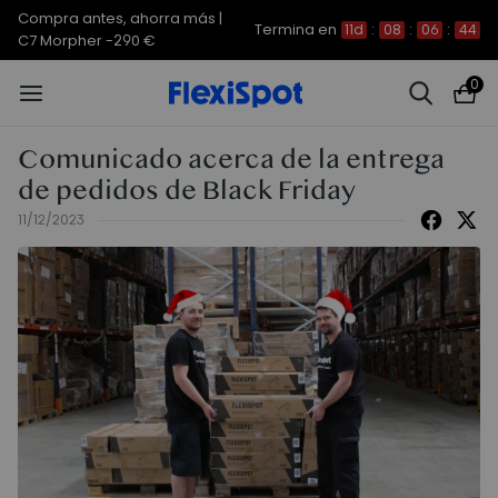
Compra antes, ahorra más |
Termina en
11d
:
08
:
06
:
44
C7 Morpher -290 €
0
Comunicado acerca de la entrega
de pedidos de Black Friday
11/12/2023