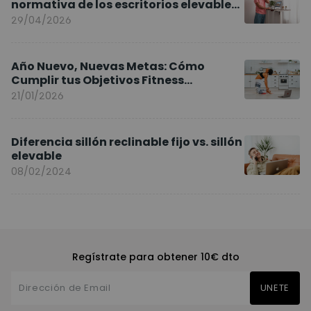
normativa de los escritorios elevables
y sillas ergonómicas
29/04/2026
Año Nuevo, Nuevas Metas: Cómo
Cumplir tus Objetivos Fitness
Entrenando en Casa
21/01/2026
Diferencia sillón reclinable fijo vs. sillón
elevable
08/02/2024
Regístrate para obtener 10€ dto
UNETE