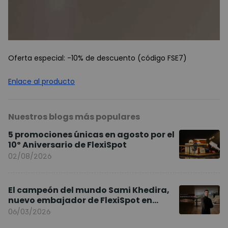
Oferta especial: -10% de descuento (código FSE7)
Enlace al producto
Nuestros blogs más populares
5 promociones únicas en agosto por el
10º Aniversario de FlexiSpot
02/08/2026
El campeón del mundo Sami Khedira,
nuevo embajador de FlexiSpot en
Europa
06/03/2026