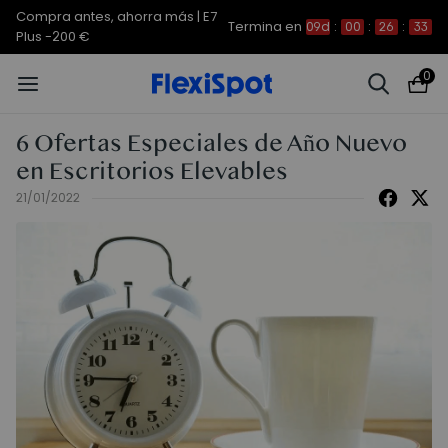
Compra antes, ahorra más | E7
Termina en
09d
:
00
:
26
:
31
Plus -200 €
0
6 Ofertas Especiales de Año Nuevo
en Escritorios Elevables
21/01/2022