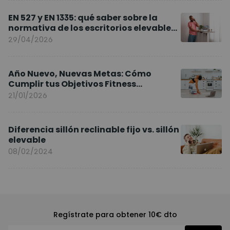
EN 527 y EN 1335: qué saber sobre la
normativa de los escritorios elevables
y sillas ergonómicas
29/04/2026
Año Nuevo, Nuevas Metas: Cómo
Cumplir tus Objetivos Fitness
Entrenando en Casa
21/01/2026
Diferencia sillón reclinable fijo vs. sillón
elevable
08/02/2024
Regístrate para obtener 10€ dto