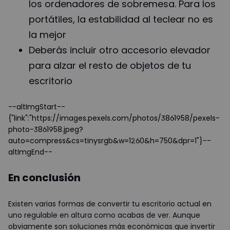
los ordenadores de sobremesa. Para los
portátiles, la estabilidad al teclear no es
la mejor
Deberás incluir otro accesorio elevador
para alzar el resto de objetos de tu
escritorio
--altImgStart--
{"link":"https://images.pexels.com/photos/3861958/pexels-
photo-3861958.jpeg?
auto=compress&cs=tinysrgb&w=1260&h=750&dpr=1"}--
altImgEnd--
En conclusión
Existen varias formas de convertir tu escritorio actual en
uno regulable en altura como acabas de ver. Aunque
obviamente son soluciones más económicas que invertir