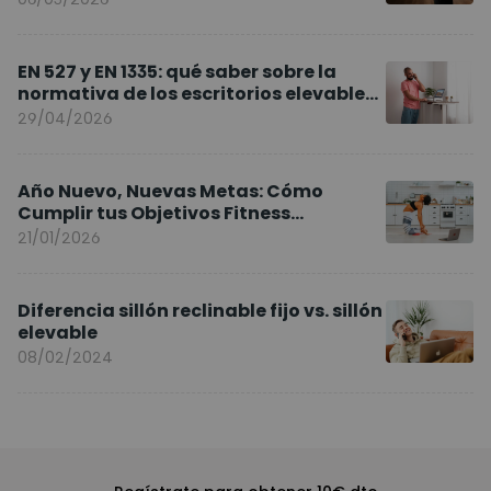
EN 527 y EN 1335: qué saber sobre la
normativa de los escritorios elevables
y sillas ergonómicas
29/04/2026
Año Nuevo, Nuevas Metas: Cómo
Cumplir tus Objetivos Fitness
Entrenando en Casa
21/01/2026
Diferencia sillón reclinable fijo vs. sillón
elevable
08/02/2024