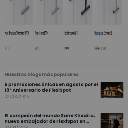
Nuestros blogs más populares
5 promociones únicas en agosto por el
10º Aniversario de FlexiSpot
02/08/2026
El campeón del mundo Sami Khedira,
nuevo embajador de FlexiSpot en
Europa
06/03/2026