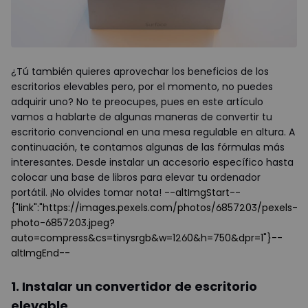
¿Tú también quieres aprovechar los beneficios de los
escritorios elevables pero, por el momento, no puedes
adquirir uno? No te preocupes, pues en este artículo
vamos a hablarte de algunas maneras de convertir tu
escritorio convencional en una mesa regulable en altura. A
continuación, te contamos algunas de las fórmulas más
interesantes. Desde instalar un accesorio específico hasta
colocar una base de libros para elevar tu ordenador
portátil. ¡No olvides tomar nota!
--altImgStart--
{"link":"https://images.pexels.com/photos/6857203/pexels-
photo-6857203.jpeg?
auto=compress&cs=tinysrgb&w=1260&h=750&dpr=1"}--
altImgEnd--
1. Instalar un convertidor de escritorio
elevable