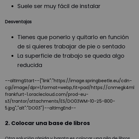
Suele ser muy fácil de instalar
Desventajas
Tienes que ponerlo y quitarlo en función
de si quieres trabajar de pie o sentado
La superficie de trabajo se queda algo
reducida
--altImgStart--{"link":"https://image.springbeetle.eu/cdn-
cgi/image/dpr=1,format=webp,fit=pad/https://cnmegk4mhx
frankfurt-1.oraclecloud.com/prod-eu-
s3/trantor/attachments/ES/DO03WM-10-25-800-
5.jpg","alt":"DO03"}--altImgEnd--
2. Colocar una base de libros
Otra solución rápida y barata es colocar una pila de libros