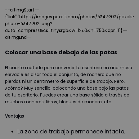
--altImgStart--
{"link":"https://images.pexels.com/photos/6347902/pexels-
photo-6347902.jpeg?
auto=compress&cs=tinysrgb&w=1260&h=750&dpr=1"}--
altImgEnd--
Colocar una base debajo de las patas
El cuarto método para convertir tu escritorio en una mesa
elevable es alzar todo el conjunto, de manera que no
pierdas ni un centímetro de superficie de trabajo. Pero,
¿cómo? Muy sencillo: colocando una base bajo las patas
de tu escritorio. Puedes crear una base sólida a través de
muchas maneras: libros, bloques de madera, etc.
Ventajas
La zona de trabajo permanece intacta,