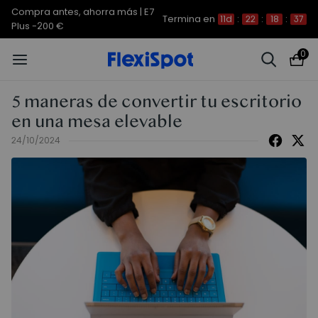
Compra antes, ahorra más | E7
Termina en
11d
:
22
:
18
:
36
Plus -200 €
0
5 maneras de convertir tu escritorio
en una mesa elevable
24/10/2024