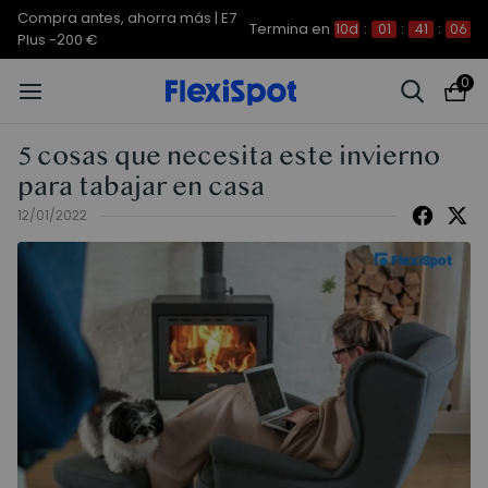
Compra antes, ahorra más | E7
Termina en
10d
:
01
:
41
:
04
Plus -200 €
0
5 cosas que necesita este invierno
para tabajar en casa
12/01/2022