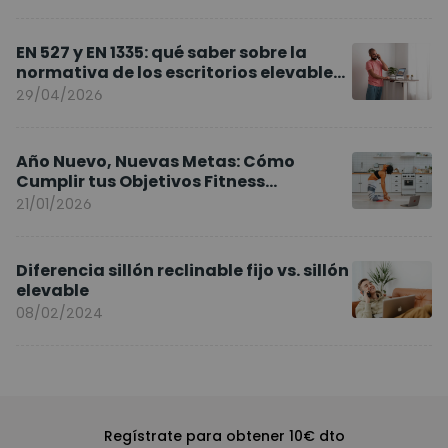
EN 527 y EN 1335: qué saber sobre la
normativa de los escritorios elevables
y sillas ergonómicas
29/04/2026
Año Nuevo, Nuevas Metas: Cómo
Cumplir tus Objetivos Fitness
Entrenando en Casa
21/01/2026
Diferencia sillón reclinable fijo vs. sillón
elevable
08/02/2024
Regístrate para obtener 10€ dto