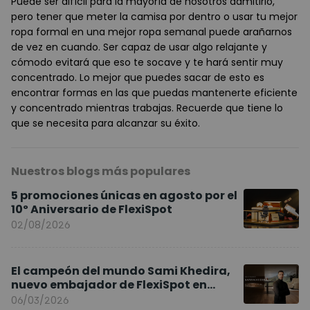
Puede ser difícil para la mayoría de nosotros admitirlo,
pero tener que meter la camisa por dentro o usar tu mejor
ropa formal en una mejor ropa semanal puede arañarnos
de vez en cuando. Ser capaz de usar algo relajante y
cómodo evitará que eso te socave y te hará sentir muy
concentrado. Lo mejor que puedes sacar de esto es
encontrar formas en las que puedas mantenerte eficiente
y concentrado mientras trabajas. Recuerde que tiene lo
que se necesita para alcanzar su éxito.
Nuestros blogs más populares
5 promociones únicas en agosto por el
10º Aniversario de FlexiSpot
02/08/2026
El campeón del mundo Sami Khedira,
nuevo embajador de FlexiSpot en
Europa
06/03/2026