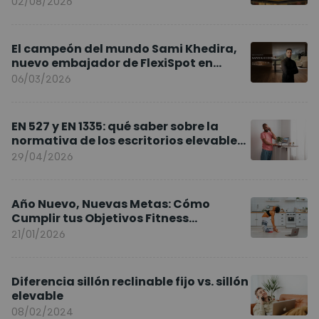
02/08/2026
El campeón del mundo Sami Khedira,
nuevo embajador de FlexiSpot en
Europa
06/03/2026
EN 527 y EN 1335: qué saber sobre la
normativa de los escritorios elevables
y sillas ergonómicas
29/04/2026
Año Nuevo, Nuevas Metas: Cómo
Cumplir tus Objetivos Fitness
Entrenando en Casa
21/01/2026
Diferencia sillón reclinable fijo vs. sillón
elevable
08/02/2024