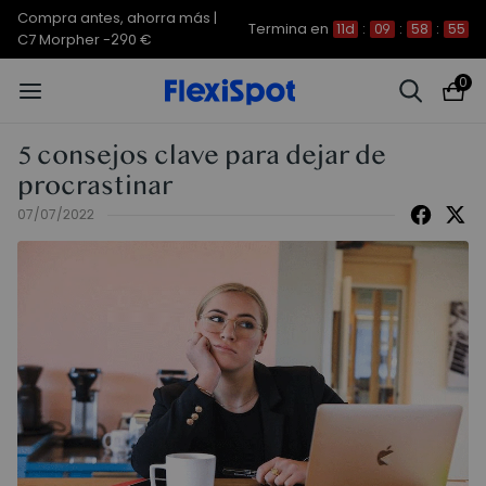
Compra antes, ahorra más |
Termina en
11d
:
09
:
58
:
55
C7 Morpher -290 €
0
5 consejos clave para dejar de
procrastinar
07/07/2022