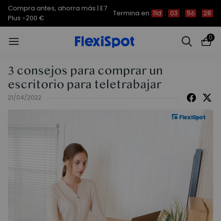
Compra antes, ahorra más | E7
Termina en
11d
:
03
:
56
:
27
Plus -200 €
0
3 consejos para comprar un
escritorio para teletrabajar
21/04/2022