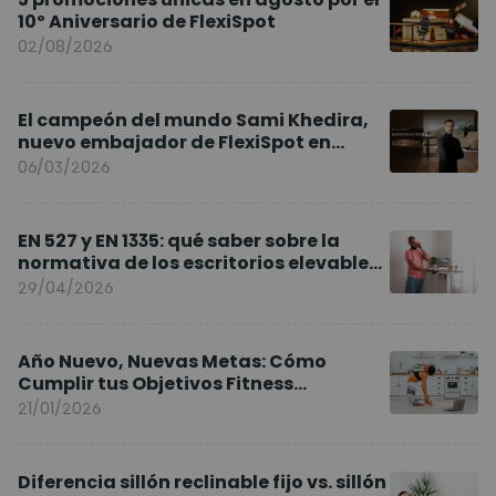
10º Aniversario de FlexiSpot
02/08/2026
El campeón del mundo Sami Khedira,
nuevo embajador de FlexiSpot en
Europa
06/03/2026
EN 527 y EN 1335: qué saber sobre la
normativa de los escritorios elevables
y sillas ergonómicas
29/04/2026
Año Nuevo, Nuevas Metas: Cómo
Cumplir tus Objetivos Fitness
Entrenando en Casa
21/01/2026
Diferencia sillón reclinable fijo vs. sillón