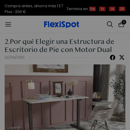
Compra antes, ahorra más | E7
Termina en
11d
:
16
:
14
:
35
Plus -200 €
0
2.Por qué Elegir una Estructura de
Escritorio de Pie con Motor Dual
22/04/2021