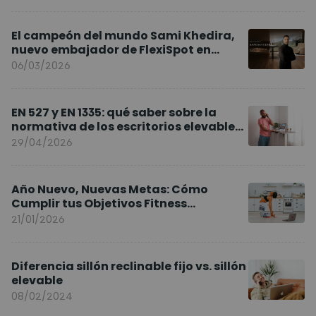
El campeón del mundo Sami Khedira,
nuevo embajador de FlexiSpot en
Europa
06/03/2026
EN 527 y EN 1335: qué saber sobre la
normativa de los escritorios elevables
y sillas ergonómicas
29/04/2026
Año Nuevo, Nuevas Metas: Cómo
Cumplir tus Objetivos Fitness
Entrenando en Casa
21/01/2026
Diferencia sillón reclinable fijo vs. sillón
elevable
08/02/2024