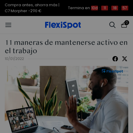
Compra antes, ahorra más | E7
Termina en
10d
:
11
:
18
:
56
Plus -200 €
0
11 maneras de mantenerse activo en
el trabajo
10/01/2022