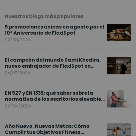
Nuestros blogs más populares
5 promociones únicas en agosto por el
10º Aniversario de FlexiSpot
02/08/2026
El campeón del mundo Sami Khedira,
nuevo embajador de FlexiSpot en
Europa
06/03/2026
EN 527 y EN 1335: qué saber sobre la
normativa de los escritorios elevables
y sillas ergonómicas
29/04/2026
Año Nuevo, Nuevas Metas: Cómo
Cumplir tus Objetivos Fitness