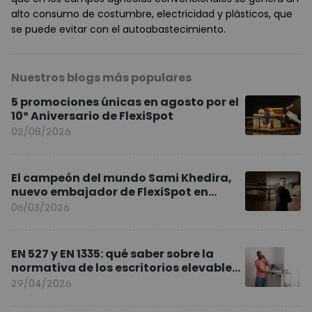
alto consumo de costumbre, electricidad y plásticos, que
se puede evitar con el autoabastecimiento.
Nuestros blogs más populares
5 promociones únicas en agosto por el
10º Aniversario de FlexiSpot
02/08/2026
El campeón del mundo Sami Khedira,
nuevo embajador de FlexiSpot en
Europa
06/03/2026
EN 527 y EN 1335: qué saber sobre la
normativa de los escritorios elevables
y sillas ergonómicas
29/04/2026