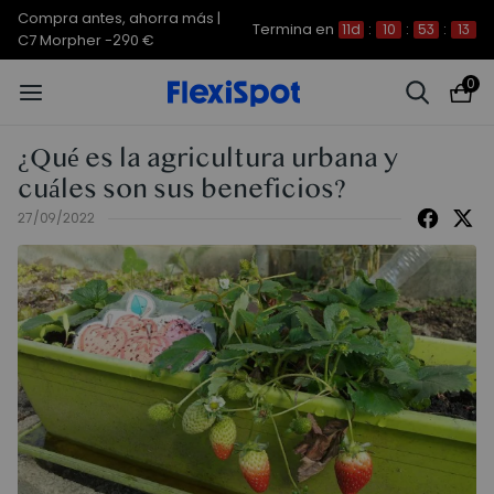
Compra antes, ahorra más | E7
Termina en
11d
:
10
:
53
:
13
Plus -200 €
0
¿Qué es la agricultura urbana y
cuáles son sus beneficios?
27/09/2022