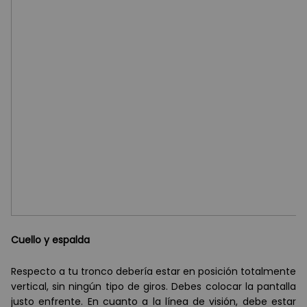
Cuello y espalda
Respecto a tu tronco deber
í
a estar en posición totalmente
vertical, sin ning
ú
n tipo de giros. Debes colocar la pantalla
justo enfrente. En cuanto a la l
ínea de visi
ón, debe estar