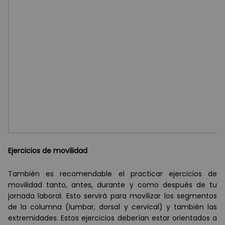
Ejercicios de movilidad
Tambi
é
n es recomendable el practicar ejercicios de
movilidad tanto, antes, durante y como despu
é
s de tu
jornada laboral. Esto servir
á
para movilizar los segmentos
de la columna (lumbar, dorsal y cervical) y tambi
é
n las
extremidades. Estos ejercicios deber
í
an estar orientados a