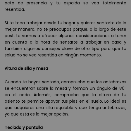
acto de presencia y tu espalda se vea totalmente
resentida.
Si te toca trabajar desde tu hogar y quieres sentarte de la
mejor manera, no te preocupas porque, a lo largo de este
post, te vamos a ofrecer algunas consideraciones a tener
en cuenta a la hora de sentarte a trabajar en casa y
tambi
é
n algunos consejos clave de otro tipo para que tu
salud no se vea resentida en ning
ú
n momento.
Altura de silla y mesa
Cuando te hayas sentado, comprueba que los antebrazos
se encuentran sobre la mesa y forman un
á
ngulo de 90
º
en el codo. Adem
á
s, comprueba que la altura de tu
asiento te permite apoyar tus pies en el suelo. Lo ideal es
que adquieras una silla regulable y que tenga antebrazos,
ya que esta es la mejor opció
n.
Teclado y pantalla