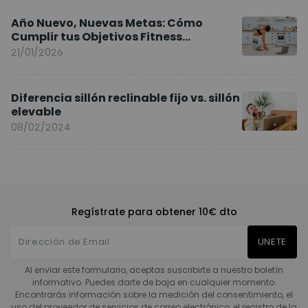
Año Nuevo, Nuevas Metas: Cómo
Cumplir tus Objetivos Fitness
Entrenando en Casa
21/01/2026
Diferencia sillón reclinable fijo vs. sillón
elevable
08/02/2024
Regístrate para obtener 10€ dto
UNETE
Al enviar este formulario, aceptas suscribirte a nuestro boletín
informativo. Puedes darte de baja en cualquier momento.
Encontrarás información sobre la medición del consentimiento, el
uso del proveedor de servicios de correo electrónico, el registro de la