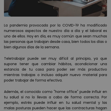
La pandemia provocada por la COVID-19 ha modificado
numerosos aspectos de nuestro d
í
a a d
í
a y el laboral es
uno de ellos. Hoy en d
í
a, es muy com
ú
n que sean muchas
las personas que trabajan desde casa, bien todos los d
í
as o
bien algunos d
í
as de la semana.
Teletrabajar puede ser muy dif
í
cil al principio, ya que
supone tener que cambiar h
á
bitos, acondicionar una
estancia de tu casa para poder ser m
á
s productivo
mientras trabajas o incluso adquirir nuevo material para
poder trabajar de forma efectiva.
Adem
á
s, el conocido como "home office" puede influir en
tu salud si no lo llevas a cabo de forma correcta. Por
ejemplo, estr
é
s puede influir en tu salud mental y las
malas posturas pueden hacer que las contracturas hagan