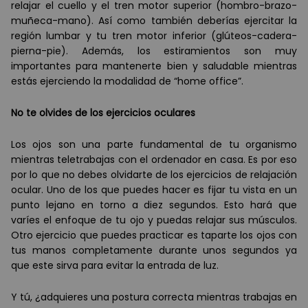
relajar el cuello y el tren motor superior (hombro-brazo-
muñ
eca-mano). Así
como tambi
é
n deber
í
as ejercitar la
región lumbar y tu tren motor inferior (gl
ú
teos-cadera-
pierna-pie). Adem
á
s, los estiramientos son muy
importantes para mantenerte bien y saludable mientras
estás ejerciendo la modalidad de “home office”.
No te olvides de los ejercicios oculares
Los ojos son una parte fundamental de tu organismo
mientras teletrabajas con el ordenador en casa. Es por eso
por lo que no debes olvidarte de los ejercicios de relajación
ocular. Uno de los que puedes hacer es fijar tu vista en un
punto lejano en torno a diez segundos. Esto har
á
que
var
í
es el enfoque de tu ojo y puedas relajar sus m
ú
sculos.
Otro ejercicio que puedes practicar es taparte los ojos con
tus manos completamente durante unos segundos ya
que este sirva para evitar la entrada de luz.
Y tú, ¿adquieres una postura correcta mientras trabajas en