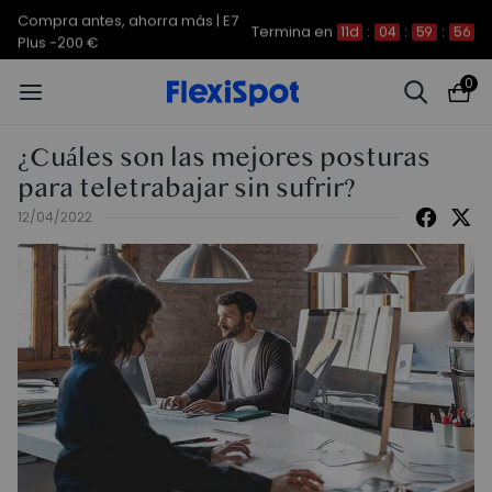
Compra antes, ahorra más | E7
Termina en
11d
:
04
:
59
:
56
Plus -200 €
0
¿Cuáles son las mejores posturas
para teletrabajar sin sufrir?
12/04/2022