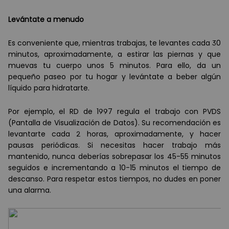
Levántate a menudo
Es conveniente que, mientras trabajas, te levantes cada 30
minutos, aproximadamente, a estirar las piernas y que
muevas tu cuerpo unos 5 minutos. Para ello, da un
pequeño paseo por tu hogar y lev
á
ntate a beber alg
ú
n
l
í
quido para hidratarte.
Por ejemplo, el RD de 1997 regula el trabajo con PVDS
(Pantalla de Visualización de Datos). Su recomendación es
levantarte cada 2 horas, aproximadamente, y hacer
pausas periódicas. Si necesitas hacer trabajo m
á
s
mantenido, nunca deber
í
as sobrepasar los 45-55 minutos
seguidos e incrementando a 10-15 minutos el tiempo de
descanso. Para respetar estos tiempos, no dudes en poner
una alarma.