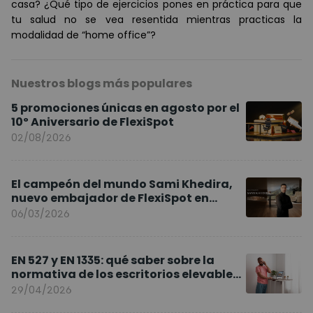
casa? ¿Qué tipo de ejercicios pones en práctica para que
tu salud no se vea resentida mientras practicas la
modalidad de “home office”?
Nuestros blogs más populares
5 promociones únicas en agosto por el
10º Aniversario de FlexiSpot
02/08/2026
El campeón del mundo Sami Khedira,
nuevo embajador de FlexiSpot en
Europa
06/03/2026
EN 527 y EN 1335: qué saber sobre la
normativa de los escritorios elevables
y sillas ergonómicas
29/04/2026