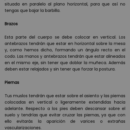
situada en paralelo al plano horizontal, para que as
í
no
tengas que bajar la barbilla.
Brazos
Esta parte del cuerpo se debe colocar en vertical. Los
antebrazos tendr
á
n que estar en horizontal sobre la mesa
y, como hemos dicho, formando un
á
ngulo recto en el
codo. Las manos y antebrazos tendr
á
n que estar alineados
en el mismo eje, sin tener que doblar la muñeca. Adem
á
s
deben estar relajados y sin tener que forzar la postura.
Piernas
Tus muslos tendr
á
n que estar sobre el asiento y las piernas
colocadas en vertical o ligeramente extendidas hacia
adelante. Respecto a los pies deben descansar sobre el
suelo y tendr
í
as que evitar cruzar las piernas, ya que con
ello evitar
á
s la aparición de varices o extrañas
vascularizaciones.