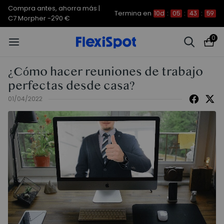
Compra antes, ahorra más |
Termina en
10d
:
05
:
43
:
59
C7 Morpher -290 €
0
¿Cómo hacer reuniones de trabajo
perfectas desde casa?
01/04/2022