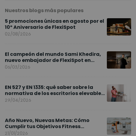
Nuestros blogs más populares
5 promociones únicas en agosto por el
10º Aniversario de FlexiSpot
02/08/2026
El campeón del mundo Sami Khedira,
nuevo embajador de FlexiSpot en
Europa
06/03/2026
EN 527 y EN 1335: qué saber sobre la
normativa de los escritorios elevables
y sillas ergonómicas
29/04/2026
Año Nuevo, Nuevas Metas: Cómo
Cumplir tus Objetivos Fitness
Entrenando en Casa
21/01/2026