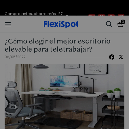
Compra antes, ahorra más | E7
Termina en
10d
:
14
:
19
:
05
Plus -200 €
0
¿Cómo elegir el mejor escritorio
elevable para teletrabajar?
06/05/2022