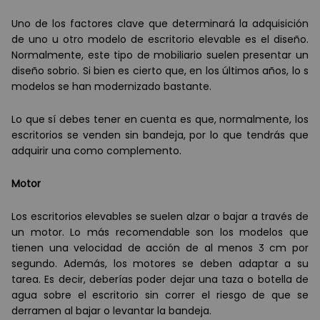
Uno de los factores clave que determinar
á
la adquisición
de uno u otro modelo de escritorio elevable es el diseño.
Normalmente, este tipo de mobiliario suelen presentar un
diseño sobrio. Si bien es cierto que, en los
ú
ltimos a
ños, lo s
modelos se han modernizado bastante.
Lo que s
í
debes tener en cuenta es que, normalmente, los
escritorios se venden sin bandeja, por lo que tendr
á
s que
adquirir una como complemento.
Motor
Los escritorios elevables se suelen alzar o bajar a trav
é
s de
un motor. Lo m
á
s recomendable son los modelos que
tienen una velocidad de acción de al menos 3 cm por
segundo. Adem
á
s, los motores se deben adaptar a su
tarea. Es decir, deber
í
as poder dejar una taza o botella de
agua sobre el escritorio sin correr el riesgo de que se
derramen al bajar o levantar la bandeja.