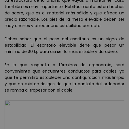
La estructura de la oficina que vayas a montar en casa
tambi
é
n es muy importante. Habitualmente est
á
n hechas
de acero, que es el material m
ás s
ólido y que ofrece un
precio razonable. Los pies de la mesa elevable deben ser
muy anchos y ofrecer una estabilidad perfecta.
Debes saber que el peso del escritorio es un signo de
estabilidad. El escritorio elevable tiene que pesar un
m
í
nimo de 30 kg para as
í
ser lo m
á
s estable y duradero.
En lo que respecta a t
é
rminos de ergonom
í
a, ser
á
conveniente que encuentres conductos para cables, ya
que te permitir
á
establecer una configuració
n má
s limpia
y que no existan riesgos de que la pantalla del ordenador
se rompa al tropezar con el cable.