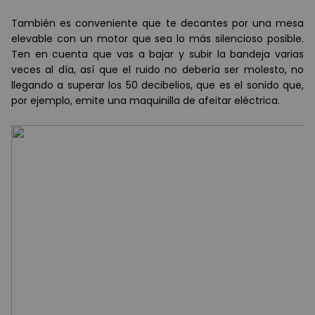
Tambi
é
n es conveniente que te decantes por una mesa
elevable con un motor que sea lo m
á
s silencioso posible.
Ten en cuenta que vas a bajar y subir la bandeja varias
veces al d
í
a, as
í
que el ruido no deber
í
a ser molesto, no
llegando a superar los 50 decibelios, que es el sonido que,
por ejemplo, emite una maquinilla de afeitar el
é
ctrica.