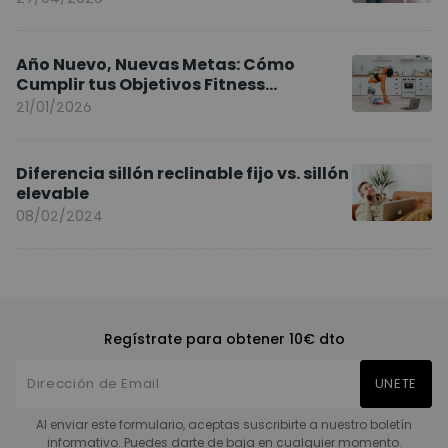
Año Nuevo, Nuevas Metas: Cómo
Cumplir tus Objetivos Fitness
Entrenando en Casa
21/01/2026
Diferencia sillón reclinable fijo vs. sillón
elevable
08/02/2024
Regístrate para obtener 10€ dto
UNETE
Al enviar este formulario, aceptas suscribirte a nuestro boletín
informativo. Puedes darte de baja en cualquier momento.