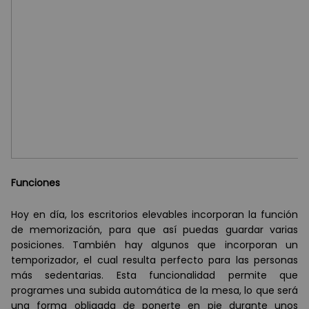
Funciones
Hoy en d
í
a, los escritorios elevables incorporan la función
de memorizació
n, para que as
í
puedas guardar varias
posiciones. Tambi
é
n hay algunos que incorporan un
temporizador, el cual resulta perfecto para las personas
m
á
s sedentarias. Esta funcionalidad permite que
programes una subida autom
á
tica de la mesa, lo que ser
á
una forma obligada de ponerte en pie durante unos