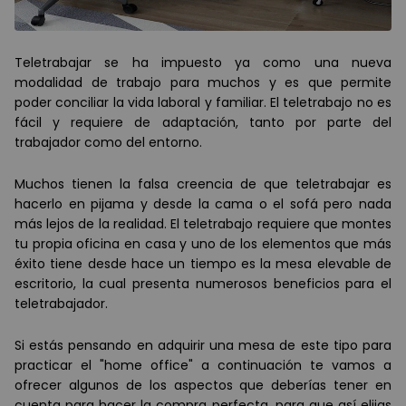
Teletrabajar se ha impuesto ya como una nueva
modalidad de trabajo para muchos y es que permite
poder conciliar la vida laboral y familiar. El teletrabajo no es
f
á
cil y requiere de adaptación, tanto por parte del
trabajador como del entorno.
Muchos tienen la falsa creencia de que teletrabajar es
hacerlo en pijama y desde la cama o el sof
á
pero nada
m
á
s lejos de la realidad. El teletrabajo requiere que montes
tu propia oficina en casa y uno de los elementos que m
ás
é
xito tiene desde hace un tiempo es la mesa elevable de
escritorio, la cual presenta numerosos beneficios para el
teletrabajador.
Si est
á
s pensando en adquirir una mesa de este tipo para
practicar el "home office" a continuación te vamos a
ofrecer algunos de los aspectos que deber
í
as tener en
cuenta para hacer la compra perfecta, para que as
í
elijas