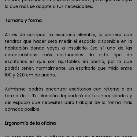
la que m
á
s se adapte a tus necesidades.
Tama
ño y forma
Antes de comprar tu escritorio elevable, lo primero que
tendr
á
s que hacer ser
á
medir el espacio disponible en la
habitación donde vayas a instalarlo. Eso s
í
, una de las
caracter
í
sticas m
á
s destacables de este tipo de
escritorios es que son ajustables en ancho, por lo que
podr
á
s tener, normalmente, un escritorio que mida entre
100 y 220 cm de ancho.
Asimismo, podr
á
s encontrar escritorios con retorno o en
forma de L. Tu elección depender
á
de tus necesidades y
del espacio que necesites para trabajar de la forma m
á
s
c
ómoda posible.
Ergonom
í
a de la oficina