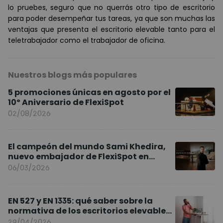
lo pruebes, seguro que no querr
á
s otro tipo de escritorio
para poder desempeñar tus tareas, ya que son muchas las
ventajas que presenta el escritorio elevable tanto para el
teletrabajador como el trabajador de oficina.
Nuestros blogs más populares
5 promociones únicas en agosto por el
10º Aniversario de FlexiSpot
02/08/2026
El campeón del mundo Sami Khedira,
nuevo embajador de FlexiSpot en
Europa
06/03/2026
EN 527 y EN 1335: qué saber sobre la
normativa de los escritorios elevables
y sillas ergonómicas
29/04/2026