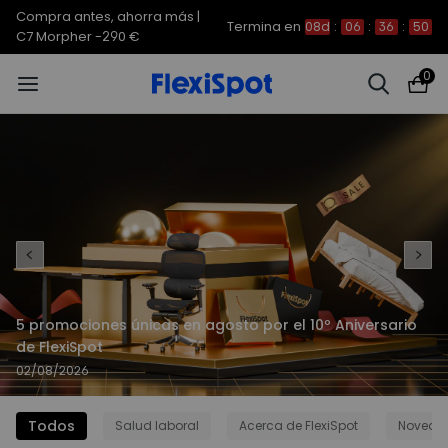
Compra antes, ahorra más |
Termina en
08d
:
06
:
36
:
50
C7 Morpher -290 €
0
5 promociones únicas en agosto por el 10º Aniversario
de FlexiSpot
02/08/2026
Todos
Salud laboral
Acerca de FlexiSpot
Noveda