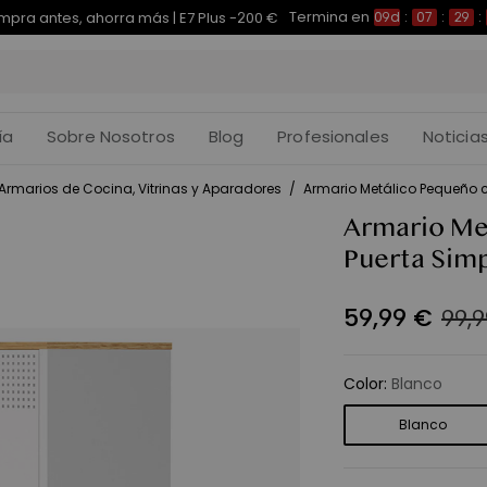
Termina en
a antes, ahorra más | C7 Morpher -290 €
09d
:
07
:
29
ía
Sobre Nosotros
Blog
Profesionales
Noticia
Armarios de Cocina, Vitrinas y Aparadores
/
Armario Metálico Pequeño c
Armario Me
Puerta Sim
59
,
99
€
99,
Color
:
Blanco
Blanco