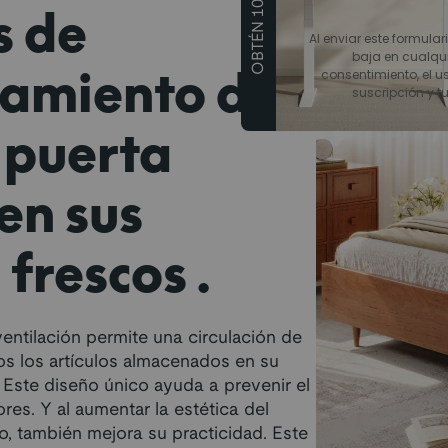
OBTÉN 10€ DTO
s de
Al enviar este formular
baja en cualqu
amiento de
consentimiento, el us
suscripción y t
 puerta
en sus
s frescos.
entilación permite una circulación de
cos los artículos almacenados en su
 Este diseño único ayuda a prevenir el
es. Y al aumentar la estética del
, también mejora su practicidad. Este