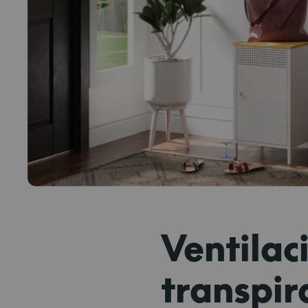
Ventilac
transpir