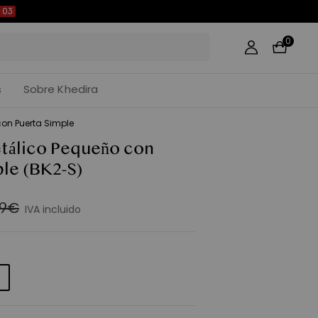
:
02
0
s
Sobre Khedira
on Puerta Simple
tálico Pequeño con
ple
(BK2-S)
99€
IVA incluido