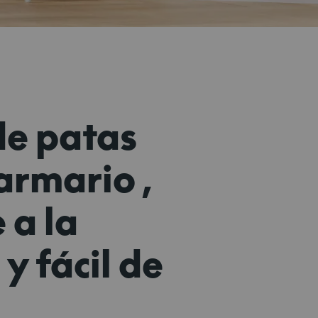
de patas
 armario,
 a la
 fácil de