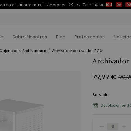
Termina en
pra antes, ahorra más | E7 Plus -200 €
10d
:
06
:
08
:
ía
Sobre Nosotros
Blog
Profesionales
Noticia
Cajoneras y Archivadores
/
Archivador con ruedas RC6
Archivador
79
,
99
€
99,
Servicio
Devolución en 30