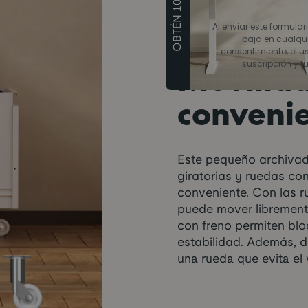
OBTÉN 10€ DTO
Al enviar este formular
baja en cualqu
consentimiento, el us
suscripción y t
Movilid
conveni
Este pequeño archivad
giratorias y ruedas co
conveniente. Con las ru
puede mover libremente
con freno permiten blo
estabilidad. Además, d
una rueda que evita el 