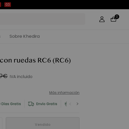
01
0
s
Sobre Khedira
 con ruedas RC6
(RC6)
99€
IVA incluido
Más información
 Días Gratis
Envío Gratis
Información del Producto y Seg
Vendido