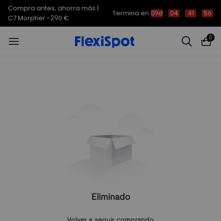
Compra antes, ahorra más |
Termina en
09d
:
04
:
41
:
56
C7 Morpher -290 €
0
Eliminado
Volver a seguir comprando