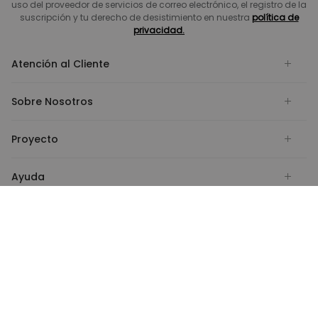
uso del proveedor de servicios de correo electrónico, el registro de la
suscripción y tu derecho de desistimiento en nuestra
política de
privacidad.
Atención al Cliente
Sobre Nosotros
Proyecto
Ayuda
Pagar con
Enviar con
España