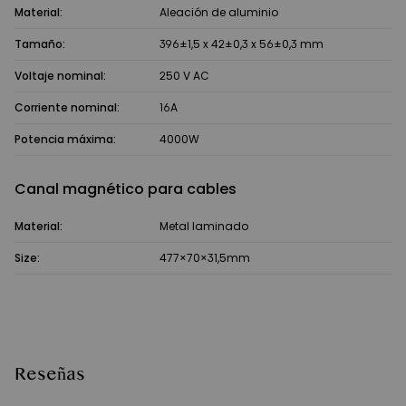
Material:
Aleación de aluminio
Tamaño:
396±1,5 x 42±0,3 x 56±0,3 mm
Voltaje nominal:
250 V AC
Corriente nominal:
16A
Potencia máxima:
4000W
Canal magnético para cables
Material:
Metal laminado
Size:
477×70×31,5mm
Reseñas