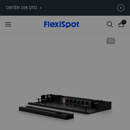
Compra antes, ahorra más | E7
Termina en
11d
:
02
:
22
:
54
OBTÉN 10€ DTO
Plus -200 €
0
1
/
6