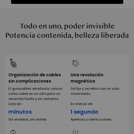
Funciones
Ficha Técnica
Reseñas
Funciones
Todo en uno, poder invisible
Potencia contenida, belleza liberada
Organización de cables
Una revolución
sin complicaciones
magnética
El guiacables enrollador coloca
Se fija y se retira con un solo
cada cable en su sitio para un
movimiento.
recorrido fluido y sin esfuerzo.
Listo en
En menos de
minutos
1 segundo
Sin enredos, sin estrés
Apertura y cierre suaves