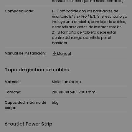
consulte el color que ha seleccionado.)
Compatibilidad:
1）Compatible con los bastidores de
escritorio E7 / E7 Pro / E7L. Si el escritorio ya
incluye una cubierta/bandeja de cables,
debe retirarse antes de instalar este kit.
2）El tamaño del tablero debe estar
dentro del rango admitido por el
bastidor.
Manual de instalación:
Manual
Tapa de gestión de cables
Material:
Metal laminado
Tamaño:
280×80×(640-900) mm
Capacidad máxima de
5kg
carga:
6-outlet Power Strip