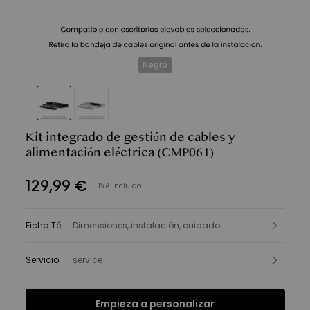
Negro
Kit integrado de gestión de cables y
alimentación eléctrica
(CMP061)
129
,
99
€
IVA incluido
Ficha Técnica
Dimensiones, instalación, cuidado
:
Servicio
:
service
Empieza a personalizar