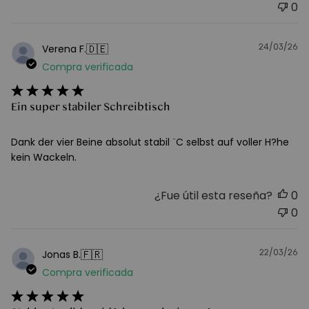
0
24/03/26
F
🇩🇪
Verena F.
d
Compra verificada
pu
Ein super stabiler Schreibtisch
Dank der vier Beine absolut stabil ¨C selbst auf voller H?he
kein Wackeln.
¿Fue útil esta reseña?
0
0
22/03/26
F
🇫🇷
Jonas B.
d
Compra verificada
pu