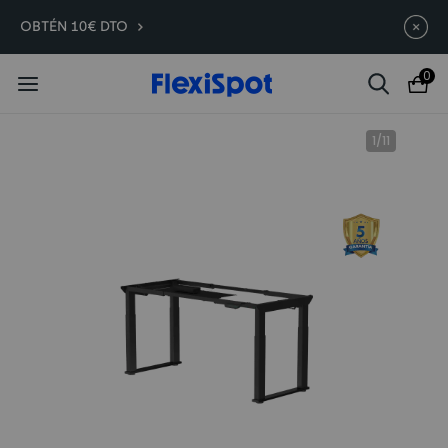
Compra antes, ahorra más | E7
Termina en
10d
:
21
:
40
:
53
OBTÉN 10€ DTO
Plus -200 €
0
1
/
11