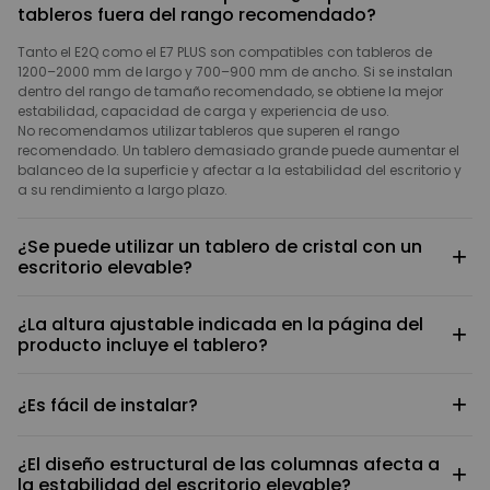
tableros fuera del rango recomendado?
Tanto el E2Q como el E7 PLUS son compatibles con tableros de
1200–2000 mm de largo y 700–900 mm de ancho. Si se instalan
dentro del rango de tamaño recomendado, se obtiene la mejor
estabilidad, capacidad de carga y experiencia de uso.
No recomendamos utilizar tableros que superen el rango
recomendado. Un tablero demasiado grande puede aumentar el
balanceo de la superficie y afectar a la estabilidad del escritorio y
a su rendimiento a largo plazo.
¿Se puede utilizar un tablero de cristal con un
+
escritorio elevable?
No se recomienda. El escritorio debe fijarse al tablero mediante
¿La altura ajustable indicada en la página del
tornillos, y el cristal no es adecuado para los métodos de fijación
+
producto incluye el tablero?
convencionales con tornillos. Además, tiene mayores requisitos de
capacidad de carga y seguridad. Por ello, se recomienda elegir un
No. La altura mínima y máxima mostradas en la página del
tablero de madera u otro material compatible.
+
¿Es fácil de instalar?
producto corresponden únicamente al rango de elevación de la
estructura del escritorio y no incluyen el grosor del tablero. La altura
real de la superficie del escritorio aumentará según el grosor del
Sí. El producto incluye instrucciones de instalación detalladas con
tablero seleccionado.
¿El diseño estructural de las columnas afecta a
imágenes y texto. Solo tienes que seguir los pasos para completar
+
la estabilidad del escritorio elevable?
el montaje.