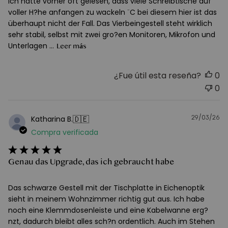
Ich hatte vorher oft gelesen, dass viele Schreibtische auf
voller H?he anfangen zu wackeln ¨C bei diesem hier ist das
überhaupt nicht der Fall. Das Vierbeingestell steht wirklich
sehr stabil, selbst mit zwei gro?en Monitoren, Mikrofon und
Unterlagen ...
Leer más
¿Fue útil esta reseña?
0
0
29/03/26
F
🇩🇪
Katharina B.
d
Compra verificada
pu
Genau das Upgrade, das ich gebraucht habe
Das schwarze Gestell mit der Tischplatte in Eichenoptik
sieht in meinem Wohnzimmer richtig gut aus. Ich habe
noch eine Klemmdosenleiste und eine Kabelwanne erg?
nzt, dadurch bleibt alles sch?n ordentlich. Auch im Stehen