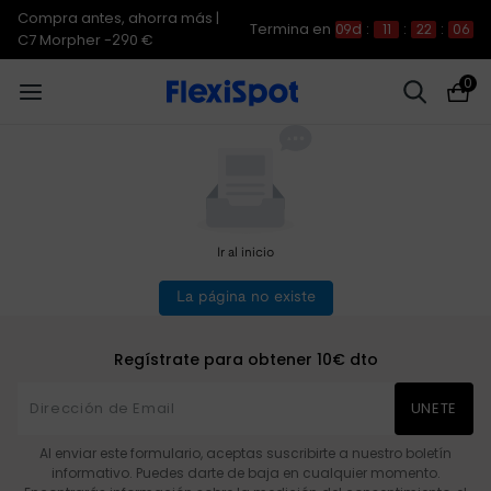
Compra antes, ahorra más |
Termina en
09d
:
11
:
22
:
06
C7 Morpher -290 €
0
Ir al inicio
La página no existe
Regístrate para obtener 10€ dto
UNETE
Al enviar este formulario, aceptas suscribirte a nuestro boletín
informativo. Puedes darte de baja en cualquier momento.