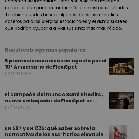
cabecera de inmediato. Estos son solo tratamientos
naturales que pueden tardar más en mostrar resultados.
También puedes buscar algunos de estos remedios
caseros para las alergias estacionales y el asma si crees
que podrían ayudar a aliviar tus síntomas más rápido.
Nuestros blogs más populares
5 promociones únicas en agosto por el
10º Aniversario de FlexiSpot
02/08/2026
El campeón del mundo Sami Khedira,
nuevo embajador de FlexiSpot en
Europa
06/03/2026
EN 527 y EN 1335: qué saber sobre la
normativa de los escritorios elevables