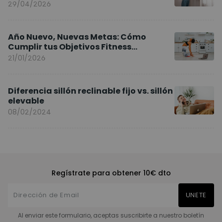
y sillas ergonómicas
29/04/2026
Año Nuevo, Nuevas Metas: Cómo
Cumplir tus Objetivos Fitness
Entrenando en Casa
21/01/2026
Diferencia sillón reclinable fijo vs. sillón
elevable
08/02/2024
Regístrate para obtener 10€ dto
UNETE
Al enviar este formulario, aceptas suscribirte a nuestro boletín