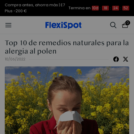
Compra antes, ahorra más | E7
Termina en
10d
:
18
:
24
:
51
Plus -200 €
0
Top 10 de remedios naturales para la
alergia al polen
10/06/2022