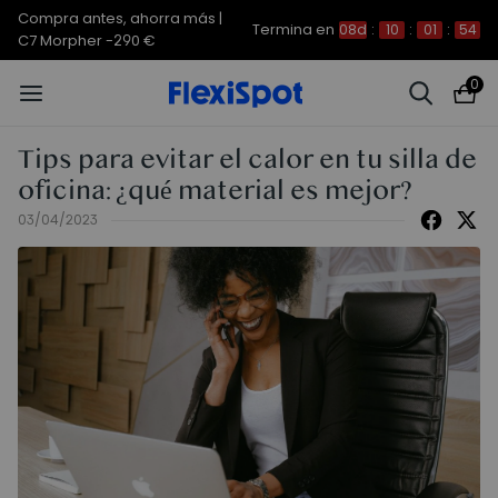
Compra antes, ahorra más |
Termina en
08d
:
10
:
01
:
54
C7 Morpher -290 €
0
Tips para evitar el calor en tu silla de
oficina: ¿qué material es mejor?
03/04/2023