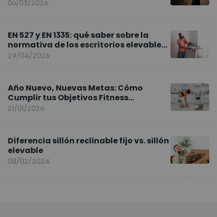
Europa
06/03/2026
EN 527 y EN 1335: qué saber sobre la
normativa de los escritorios elevables
y sillas ergonómicas
29/04/2026
Año Nuevo, Nuevas Metas: Cómo
Cumplir tus Objetivos Fitness
Entrenando en Casa
21/01/2026
Diferencia sillón reclinable fijo vs. sillón
elevable
08/02/2024